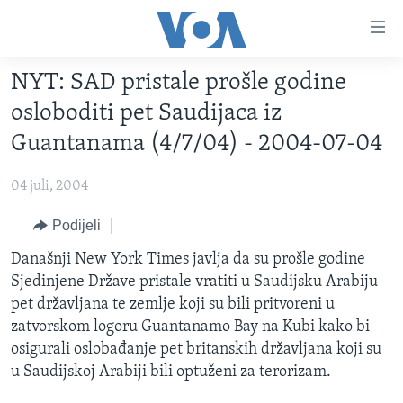
Linkovi
Pređi
na
NYT: SAD pristale prošle godine
glavni
TV PROGRAM
sadržaj
osloboditi pet Saudijaca iz
VIDEO
Pređi
Guantanama (4/7/04) - 2004-07-04
na
FOTOGRAFIJE DANA
glavnu
04 juli, 2004
VIJESTI
navigaciju
Idi
NAUKA I TEHNOLOGIJA
Podijeli
SJEDINJENE AMERIČKE DRŽAVE
na
SPECIJALNI PROJEKTI
Današnji New York Times javlja da su prošle godine
BOSNA I HERCEGOVINA
pretragu
Sjedinjene Države pristale vratiti u Saudijsku Arabiju
KORUPCIJA
SVIJET
pet državljana te zemlje koji su bili pritvoreni u
SLOBODA MEDIJA
zatvorskom logoru Guantanamo Bay na Kubi kako bi
osigurali oslobađanje pet britanskih državljana koji su
ŽENSKA STRANA
u Saudijskoj Arabiji bili optuženi za terorizam.
IZBJEGLIČKA STRANA