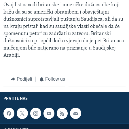
Ovaj list navodi britanske i američke dužnosnike koji
MAGAZIN
kažu da su se američki obrambeni i obavještajni
O GLASU AMERIKE
dužnosnici suprotstavljali puštanju Saudijaca, ali da su
na kraju pristali kad su saudijske vlasti obećale da će
Learning English
spomenutu petoricu zadržati u zatvoru. Britanski
dužnosnici su priopćili kako vjeruju da je pet Britanaca
PRATITE NAS
mučenjem bilo natjerano na priznanje u Saudijskoj
Arabiji.
Jezici
Podijeli
Follow us
PRATITE NAS