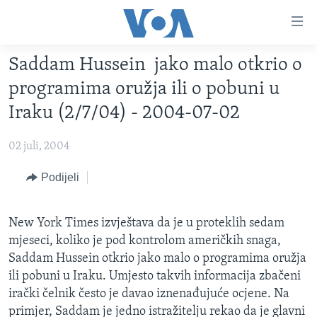
Linkovi
Pređi
na
Saddam Hussein jako malo otkrio o
glavni
TV PROGRAM
sadržaj
programima oružja ili o pobuni u
VIDEO
Pređi
Iraku (2/7/04) - 2004-07-02
na
FOTOGRAFIJE DANA
glavnu
02 juli, 2004
VIJESTI
navigaciju
Idi
NAUKA I TEHNOLOGIJA
Podijeli
SJEDINJENE AMERIČKE DRŽAVE
na
SPECIJALNI PROJEKTI
BOSNA I HERCEGOVINA
pretragu
New York Times izvještava da je u proteklih sedam
KORUPCIJA
SVIJET
mjeseci, koliko je pod kontrolom američkih snaga,
SLOBODA MEDIJA
Saddam Hussein otkrio jako malo o programima oružja
ili pobuni u Iraku. Umjesto takvih informacija zbačeni
ŽENSKA STRANA
irački čelnik često je davao iznenađujuće ocjene. Na
IZBJEGLIČKA STRANA
primjer, Saddam je jedno istražitelju rekao da je glavni