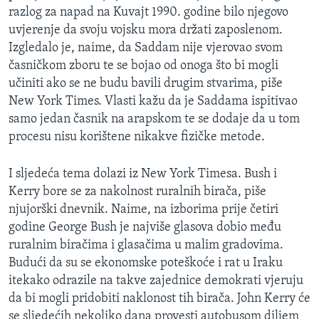
razlog za napad na Kuvajt 1990. godine bilo njegovo
MAGAZIN
uvjerenje da svoju vojsku mora držati zaposlenom.
O GLASU AMERIKE
Izgledalo je, naime, da Saddam nije vjerovao svom
časničkom zboru te se bojao od onoga što bi mogli
Learning English
učiniti ako se ne budu bavili drugim stvarima, piše
New York Times. Vlasti kažu da je Saddama ispitivao
PRATITE NAS
samo jedan časnik na arapskom te se dodaje da u tom
procesu nisu korištene nikakve fizičke metode.
I sljedeća tema dolazi iz New York Timesa. Bush i
Jezici
Kerry bore se za nakolnost ruralnih birača, piše
njujorški dnevnik. Naime, na izborima prije četiri
godine George Bush je najviše glasova dobio među
ruralnim biračima i glasačima u malim gradovima.
Budući da su se ekonomske poteškoće i rat u Iraku
itekako odrazile na takve zajednice demokrati vjeruju
da bi mogli pridobiti naklonost tih birača. John Kerry će
se sljedećih nekoliko dana provesti autobusom diljem