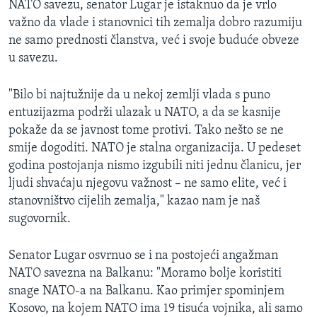
NATO savezu, senator Lugar je istaknuo da je vrlo
važno da vlade i stanovnici tih zemalja dobro razumiju
ne samo prednosti članstva, već i svoje buduće obveze
u savezu.
"Bilo bi najtužnije da u nekoj zemlji vlada s puno
entuzijazma podrži ulazak u NATO, a da se kasnije
pokaže da se javnost tome protivi. Tako nešto se ne
smije dogoditi. NATO je stalna organizacija. U pedeset
godina postojanja nismo izgubili niti jednu članicu, jer
ljudi shvaćaju njegovu važnost – ne samo elite, već i
stanovništvo cijelih zemalja," kazao nam je naš
sugovornik.
Senator Lugar osvrnuo se i na postojeći angažman
NATO savezna na Balkanu: "Moramo bolje koristiti
snage NATO-a na Balkanu. Kao primjer spominjem
Kosovo, na kojem NATO ima 19 tisuća vojnika, ali samo