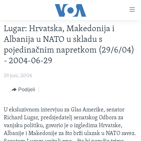
Linkovi
Pređi
na
Lugar: Hrvatska, Makedonija i
glavni
TV PROGRAM
sadržaj
Albanija u NATO u skladu s
VIDEO
Pređi
pojedinačnim napretkom (29/6/04)
na
FOTOGRAFIJE DANA
- 2004-06-29
glavnu
VIJESTI
navigaciju
29 juni, 2004
Idi
NAUKA I TEHNOLOGIJA
SJEDINJENE AMERIČKE DRŽAVE
na
Podijeli
SPECIJALNI PROJEKTI
BOSNA I HERCEGOVINA
pretragu
KORUPCIJA
SVIJET
U eksluzivnom intervjuu za Glas Amerike, senator
SLOBODA MEDIJA
Richard Lugar, predsjedatelj senatskog Odbora za
ŽENSKA STRANA
vanjsku politiku, govorio je o izgledima Hrvatske,
Albanije i Makedonije za što brži ulazak u NATO savez.
IZBJEGLIČKA STRANA