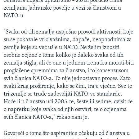
Senatora Lugara upitali smo – što bi poručio trima
MAGAZIN
zemljama Jadranske povelje u vezi sa članstvom u
NATO-u.
O GLASU AMERIKE
"Svaka od tih zemalja uspješno provodi aktivnosti, koje
Learning English
su se pokazale vrlo važnima, dapače, neophodnima za
zemlje koje su već ušle u NATO. Ne želim iznositi
PRATITE NAS
osobne ocjene o tome koliko je daleko svaka od tih
zemalja stigla, ali će one u jednom trenutku morati biti
proglašene spremnima za članstvo, i to konsenzusom
svih članica NATO-a. To nije jednostavan proces. Zato
Jezici
svaki krug proširenje, kako se čini, traje vječno. Sve te
tri zemlje se trude zadovoljiti NATO-ve standarde.
Hoće li u članstvo ući 2005-te, šeste ili sedme, ovisit će
o napretku koje svaka od njih ostvari, te o ocjenama
svih članica NATO-a," rekao nam je.
Govoreći o tome što aspirantice očekuju od članstva u