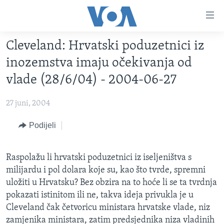
Linkovi
Pređi
na
Cleveland: Hrvatski poduzetnici iz
glavni
TV PROGRAM
sadržaj
inozemstva imaju očekivanja od
VIDEO
Pređi
vlade (28/6/04) - 2004-06-27
na
FOTOGRAFIJE DANA
glavnu
27 juni, 2004
VIJESTI
navigaciju
Idi
NAUKA I TEHNOLOGIJA
Podijeli
SJEDINJENE AMERIČKE DRŽAVE
na
SPECIJALNI PROJEKTI
BOSNA I HERCEGOVINA
pretragu
Raspolažu li hrvatski poduzetnici iz iseljeništva s
KORUPCIJA
SVIJET
milijardu i pol dolara koje su, kao što tvrde, spremni
SLOBODA MEDIJA
uložiti u Hrvatsku? Bez obzira na to hoće li se ta tvrdnja
pokazati istinitom ili ne, takva ideja privukla je u
ŽENSKA STRANA
Cleveland čak četvoricu ministara hrvatske vlade, niz
IZBJEGLIČKA STRANA
zamjenika ministara, zatim predsjednika niza vladinih