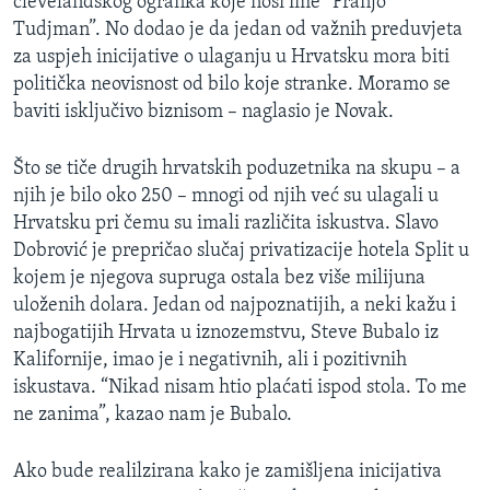
clevelandskog ogranka koje nosi ime “Franjo
Tudjman”. No dodao je da jedan od važnih preduvjeta
za uspjeh inicijative o ulaganju u Hrvatsku mora biti
politička neovisnost od bilo koje stranke. Moramo se
baviti isključivo biznisom – naglasio je Novak.
Što se tiče drugih hrvatskih poduzetnika na skupu – a
njih je bilo oko 250 – mnogi od njih već su ulagali u
Hrvatsku pri čemu su imali različita iskustva. Slavo
Dobrović je prepričao slučaj privatizacije hotela Split u
kojem je njegova supruga ostala bez više milijuna
uloženih dolara. Jedan od najpoznatijih, a neki kažu i
najbogatijih Hrvata u iznozemstvu, Steve Bubalo iz
Kalifornije, imao je i negativnih, ali i pozitivnih
iskustava. “Nikad nisam htio plaćati ispod stola. To me
ne zanima”, kazao nam je Bubalo.
Ako bude realilzirana kako je zamišljena inicijativa