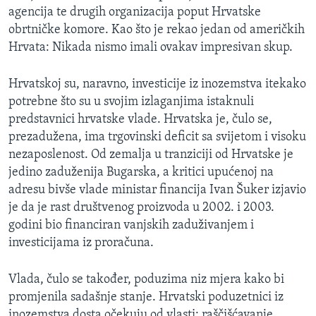
agencija te drugih organizacija poput Hrvatske
MAGAZIN
obrtničke komore. Kao što je rekao jedan od američkih
O GLASU AMERIKE
Hrvata: Nikada nismo imali ovakav impresivan skup.
Learning English
Hrvatskoj su, naravno, investicije iz inozemstva itekako
potrebne što su u svojim izlaganjima istaknuli
PRATITE NAS
predstavnici hrvatske vlade. Hrvatska je, čulo se,
prezadužena, ima trgovinski deficit sa svijetom i visoku
nezaposlenost. Od zemalja u tranziciji od Hrvatske je
jedino zaduženija Bugarska, a kritici upućenoj na
Jezici
adresu bivše vlade ministar financija Ivan Šuker izjavio
je da je rast društvenog proizvoda u 2002. i 2003.
godini bio financiran vanjskih zaduživanjem i
investicijama iz proračuna.
Vlada, čulo se također, poduzima niz mjera kako bi
promjenila sadašnje stanje. Hrvatski poduzetnici iz
inozemstva dosta očekuju od vlasti: raščišćavanje