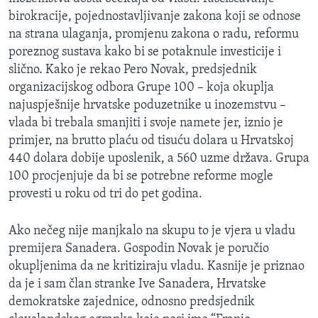
birokracije, pojednostavljivanje zakona koji se odnose
na strana ulaganja, promjenu zakona o radu, reformu
poreznog sustava kako bi se potaknule investicije i
slično. Kako je rekao Pero Novak, predsjednik
organizacijskog odbora Grupe 100 – koja okuplja
najuspješnije hrvatske poduzetnike u inozemstvu –
vlada bi trebala smanjiti i svoje namete jer, iznio je
primjer, na brutto plaću od tisuću dolara u Hrvatskoj
440 dolara dobije uposlenik, a 560 uzme država. Grupa
100 procjenjuje da bi se potrebne reforme mogle
provesti u roku od tri do pet godina.
Ako nečeg nije manjkalo na skupu to je vjera u vladu
premijera Sanadera. Gospodin Novak je poručio
okupljenima da ne kritiziraju vladu. Kasnije je priznao
da je i sam član stranke Ive Sanadera, Hrvatske
demokratske zajednice, odnosno predsjednik