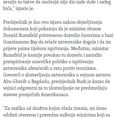
zemlje su takve da mučenje nije dio naše duše i našeg
MAGAZIN
bića," izjavio je.
O GLASU AMERIKE
Predsjednik je dao ovu izjavu nakon objavljivanja
Learning English
dokumenata koji pokazuju da je ministar obrane
Donald Rumsfeld privremeno dozvolio čuvarima u bazi
Guantanamo Bay da svlače zatvorenike dogola i da im
PRATITE NAS
prijete psima tijekom ispitivanja. Međutim, ministar
Rumsfeld je kasnije povukao tu dozvolu i zatražio
preispitivanje američke politike o ispitivanju
Jezici
zatvorenika uhvaćenih u ratu protiv terorizma.
Govoreći o zlostavljanju zatvorenika u vojnom zatvoru
Abu Ghraib u Bagdadu, predsjednik Bush je kazao da
vojnici odgovorni za to zlostavljanje ne predstavljaju
stavove prosječnih Amerikanaca.
"Za razliku od društva kojim vlada tiranin, mi ćemo
održati otvorena i pravedna suđenja vojnicima koji su