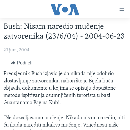
Linkovi
Pređi
na
Bush: Nisam naredio mučenje
glavni
TV PROGRAM
sadržaj
zatvorenika (23/6/04) - 2004-06-23
VIDEO
Pređi
na
23 juni, 2004
FOTOGRAFIJE DANA
glavnu
VIJESTI
Podijeli
navigaciju
Idi
NAUKA I TEHNOLOGIJA
SJEDINJENE AMERIČKE DRŽAVE
Predsjednik Bush izjavio je da nikada nije odobrio
na
zlostavljanje zatvorenika, nakon što je Bijela kuća
SPECIJALNI PROJEKTI
BOSNA I HERCEGOVINA
pretragu
objavila dokumente u kojima se opisuju dopuštene
KORUPCIJA
SVIJET
metode ispitivanja osumnjičenih terorista u bazi
Guantanamo Bay na Kubi.
SLOBODA MEDIJA
ŽENSKA STRANA
"Ne dozvoljavamo mučenje. Nikada nisam naredio, niti
IZBJEGLIČKA STRANA
ću ikada narediti nikakvo mučenje. Vrijednosti naše