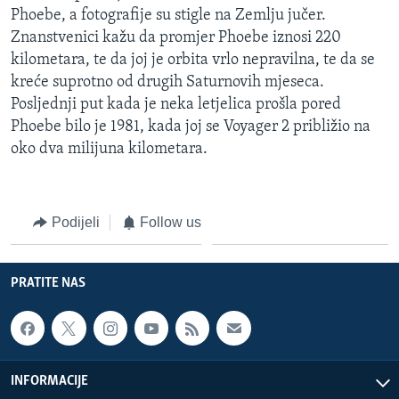
Phoebe, a fotografije su stigle na Zemlju jučer.
MAGAZIN
Znanstvenici kažu da promjer Phoebe iznosi 220
O GLASU AMERIKE
kilometara, te da joj je orbita vrlo nepravilna, te da se
kreće suprotno od drugih Saturnovih mjeseca.
Learning English
Posljednji put kada je neka letjelica prošla pored
Phoebe bilo je 1981, kada joj se Voyager 2 približio na
PRATITE NAS
oko dva milijuna kilometara.
Podijeli
Follow us
Jezici
PRATITE NAS
INFORMACIJE