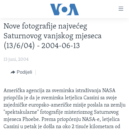
Linkovi
Pređi
na
Nove fotografije najvećeg
glavni
TV PROGRAM
sadržaj
Saturnovog vanjskog mjeseca
VIDEO
Pređi
(13/6/04) - 2004-06-13
na
FOTOGRAFIJE DANA
glavnu
13 juni, 2004
VIJESTI
navigaciju
Idi
NAUKA I TEHNOLOGIJA
Podijeli
SJEDINJENE AMERIČKE DRŽAVE
na
SPECIJALNI PROJEKTI
BOSNA I HERCEGOVINA
pretragu
Američka agencija za svemirska istraživanja NASA
KORUPCIJA
SVIJET
priopćila je da je svemirska letjelica Cassini sa svoje
SLOBODA MEDIJA
zajedničke europsko-američke misije poslala na zemlju
"spektakularne" fotografije misterioznog Saturnovog
ŽENSKA STRANA
mjeseca Phoebe. Prema priopćenju NASA-e, letjelica
IZBJEGLIČKA STRANA
Cassini u petak je došla na oko 2 tisuće kilometara od