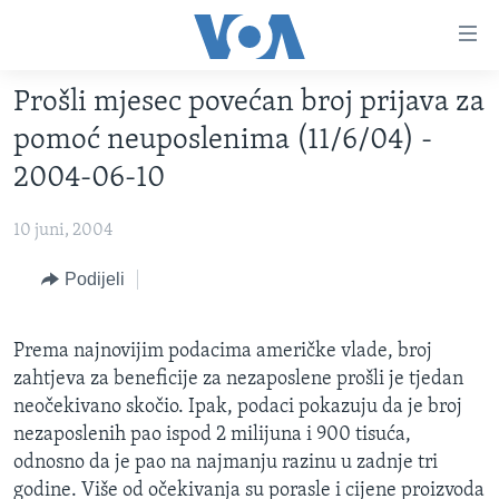
Linkovi
Pređi
na
Prošli mjesec povećan broj prijava za
glavni
TV PROGRAM
sadržaj
pomoć neuposlenima (11/6/04) -
VIDEO
Pređi
2004-06-10
na
FOTOGRAFIJE DANA
glavnu
10 juni, 2004
VIJESTI
navigaciju
Idi
NAUKA I TEHNOLOGIJA
Podijeli
SJEDINJENE AMERIČKE DRŽAVE
na
SPECIJALNI PROJEKTI
BOSNA I HERCEGOVINA
pretragu
Prema najnovijim podacima američke vlade, broj
KORUPCIJA
SVIJET
zahtjeva za beneficije za nezaposlene prošli je tjedan
SLOBODA MEDIJA
neočekivano skočio. Ipak, podaci pokazuju da je broj
nezaposlenih pao ispod 2 milijuna i 900 tisuća,
ŽENSKA STRANA
odnosno da je pao na najmanju razinu u zadnje tri
IZBJEGLIČKA STRANA
godine. Više od očekivanja su porasle i cijene proizvoda