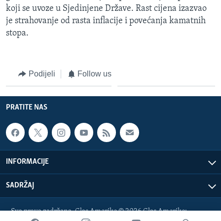
koji se uvoze u Sjedinjene Države. Rast cijena izazvao
MAGAZIN
je strahovanje od rasta inflacije i povećanja kamatnih
O GLASU AMERIKE
stopa.
Learning English
Podijeli
Follow us
PRATITE NAS
PRATITE NAS
Jezici
INFORMACIJE
SADRŽAJ
Sva prava zadržana. Glas Amerike © 2026 Glas Amerike: