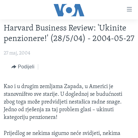
Linkovi
Pređi
na
Harvard Business Review: 'Ukinite
glavni
TV PROGRAM
sadržaj
penzionere!' (28/5/04) - 2004-05-27
VIDEO
Pređi
na
27 maj, 2004
FOTOGRAFIJE DANA
glavnu
VIJESTI
Podijeli
navigaciju
Idi
NAUKA I TEHNOLOGIJA
SJEDINJENE AMERIČKE DRŽAVE
na
Kao i u drugim zemljama Zapada, u Americi je
SPECIJALNI PROJEKTI
BOSNA I HERCEGOVINA
pretragu
stanovništvo sve starije. U doglednoj se budućnosti
KORUPCIJA
SVIJET
zbog toga može predvidjeti nestašica radne snage.
Jedno od rješenja za taj problem glasi – ukinuti
SLOBODA MEDIJA
kategoriju penzionera!
ŽENSKA STRANA
IZBJEGLIČKA STRANA
Prijedlog se nekima sigurno neće svidjeti, nekima