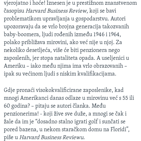
vjerojatno i hoće! Iznesen je u prestižnom znanstvenom
MAGAZIN
časopisu
Harvard Business Review
, koji se bavi
O GLASU AMERIKE
problematikom upravljanja u gospodarstvu. Autori
upozoravaju da se vrlo brojna generacija takozvanih
Learning English
baby-boomera, ljudi rođenih između 1946 i 1964,
polako približava mirovini, ako već nije u njoj. Za
nekoliko desetljeća, više će biti penzionera nego
PRATITE NAS
zaposlenih, jer stopa nataliteta opada. A useljenici u
Ameriku – iako među njima ima vrlo obrazovanih –
ipak su većinom ljudi s niskim kvalifikacijama.
Jezici
Gdje pronaći visokokvalificirane zaposlenike, kad
mnogi Amerikanci danas odlaze u mirovinu već s 55 ili
60 godina? – pitaju se autori članka. Među
penzionerima! - koji žive sve duže, a mnogi se čak i
žale da im je “dosadno stalno igrati golf i sunčati se
pored bazena, u nekom staračkom domu na Floridi”,
piše u
Harvard Business Reviewu
.