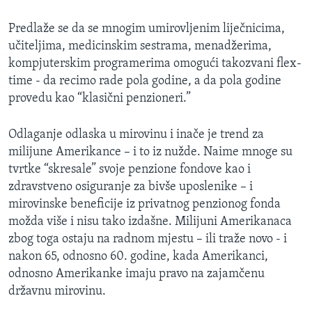
Predlaže se da se mnogim umirovljenim liječnicima,
učiteljima, medicinskim sestrama, menadžerima,
kompjuterskim programerima omogući takozvani flex-
time - da recimo rade pola godine, a da pola godine
provedu kao “klasični penzioneri.”
Odlaganje odlaska u mirovinu i inače je trend za
milijune Amerikance – i to iz nužde. Naime mnoge su
tvrtke “skresale” svoje penzione fondove kao i
zdravstveno osiguranje za bivše uposlenike – i
mirovinske beneficije iz privatnog penzionog fonda
možda više i nisu tako izdašne. Milijuni Amerikanaca
zbog toga ostaju na radnom mjestu – ili traže novo - i
nakon 65, odnosno 60. godine, kada Amerikanci,
odnosno Amerikanke imaju pravo na zajamčenu
državnu mirovinu.