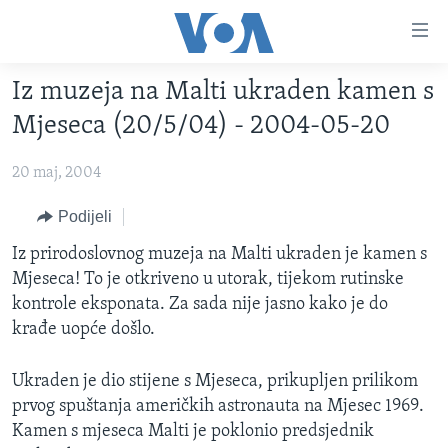
Linkovi
Pređi
na
Iz muzeja na Malti ukraden kamen s
glavni
TV PROGRAM
sadržaj
Mjeseca (20/5/04) - 2004-05-20
VIDEO
Pređi
na
20 maj, 2004
FOTOGRAFIJE DANA
glavnu
VIJESTI
Podijeli
navigaciju
Idi
NAUKA I TEHNOLOGIJA
SJEDINJENE AMERIČKE DRŽAVE
Iz prirodoslovnog muzeja na Malti ukraden je kamen s
na
Mjeseca! To je otkriveno u utorak, tijekom rutinske
SPECIJALNI PROJEKTI
BOSNA I HERCEGOVINA
pretragu
kontrole eksponata. Za sada nije jasno kako je do
KORUPCIJA
SVIJET
krađe uopće došlo.
SLOBODA MEDIJA
Ukraden je dio stijene s Mjeseca, prikupljen prilikom
ŽENSKA STRANA
prvog spuštanja američkih astronauta na Mjesec 1969.
IZBJEGLIČKA STRANA
Kamen s mjeseca Malti je poklonio predsjednik