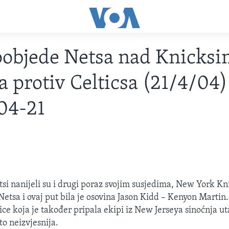
objede Netsa nad Knicksi
a protiv Celticsa (21/4/04)
04-21
si nanijeli su i drugi poraz svojim susjedima, New York Kn
etsa i ovaj put bila je osovina Jason Kidd – Kenyon Martin.
ce koja je također pripala ekipi iz New Jerseya sinoćnja ut
to neizvjesnija.