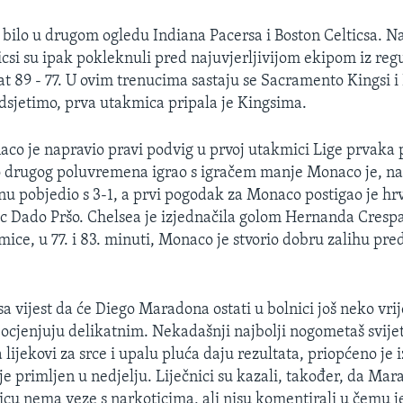
e bilo u drugom ogledu Indiana Pacersa i Boston Celticsa. N
csi su ipak pokleknuli pred najuvjerljivijom ekipom iz reg
at 89 - 77. U ovim trenucima sastaju se Sacramento Kingsi i
dsjetimo, prva utakmica pripala je Kingsima.
o je napravio pravi podvig u prvoj utakmici Lige prvaka 
io drugog poluvremena igrao s igračem manje Monaco je, n
 pobjedio s 3-1, a prvi pogodak za Monaco postigao je hr
c Dado Pršo. Chelsea je izjednačila golom Hernanda Cresp
ice, u 77. i 83. minuti, Monaco je stvorio dobru zalihu pre
sa vijest da će Diego Maradona ostati u bolnici još neko vr
i ocjenjuju delikatnim. Nekadašnji najbolji nogometaš svijet
a lijekovi za srce i upalu pluća daju rezultata, priopćeno je 
je primljen u nedjelju. Liječnici su kazali, također, da Ma
icu nema veze s narkoticima, ali nisu komentirali u čemu 