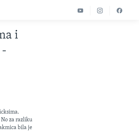
ma i
 -
icksima.
 No za razliku
akmica bila je