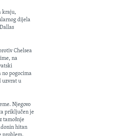
a kraju,
ularnog dijela
 Dallas
protiv Chelsea
aime, na
vatski
a no pogocima
d uzvrat u
ijeme. Njegovo
a priključen je
iz tamošnje
radonin hitan
je problem.