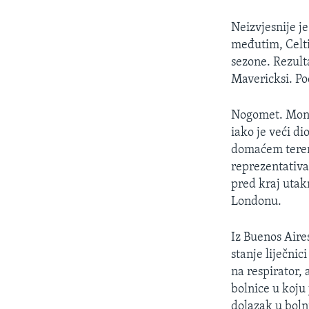
MAGAZIN
O GLASU AMERIKE
Neizvjesnije j
međutim, Celti
sezone. Rezult
Mavericksi. Po
Nogomet. Monac
iako je veći d
domaćem terenu
reprezentativa
pred kraj utakm
Londonu.
Iz Buenos Aire
stanje liječnic
na respirator, 
bolnice u koju 
dolazak u boln