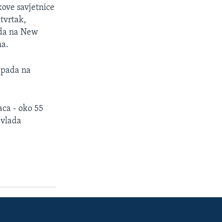
ove savjetnice
tvrtak,
ada na New
ma.
napada na
ca - oko 55
 vlada