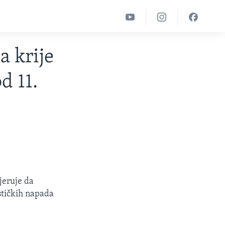
 krije
d 11.
jeruje da
ističkih napada