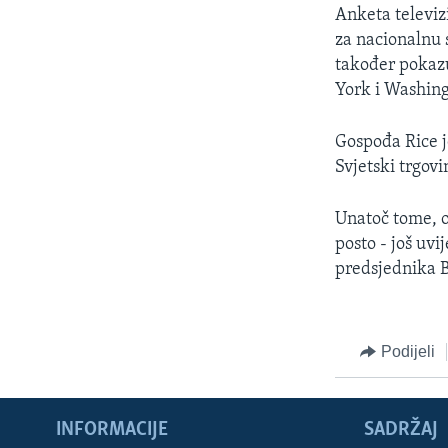
MAGAZIN
Anketa televiz
O GLASU AMERIKE
za nacionalnu 
također pokazu
York i Washing
Gospođa Rice je
Svjetski trgovi
Unatoč tome, o
posto - još uv
predsjednika 
Podijeli
INFORMACIJE
SADRŽAJ