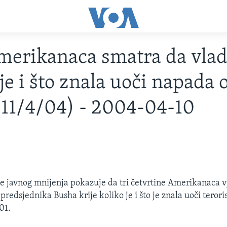
erikanaca smatra da vlada
je i što znala uoči napada o
(11/4/04) - 2004-04-10
je javnog mnijenja pokazuje da tri četvrtine Amerikanaca v
predsjednika Busha krije koliko je i što je znala uoči teror
01.