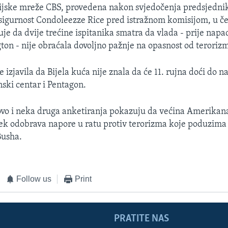
ijske mreže CBS, provedena nakon svjedočenja predsjednik
sigurnost Condoleezze Rice pred istražnom komisijom, u če
je da dvije trećine ispitanika smatra da vlada - prije nap
ton - nije obraćala dovoljno pažnje na opasnost od teroriz
 izjavila da Bijela kuća nije znala da će 11. rujna doći do 
nski centar i Pentagon.
vo i neka druga anketiranja pokazuju da većina Amerikana
ijek odobrava napore u ratu protiv terorizma koje poduzima
Busha.
Follow us
Print
PRATITE NAS