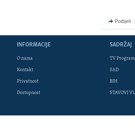
MAGAZIN
O GLASU AMERIKE
Podijeli
INFORMACIJE
SADRŽAJ
O nama
TV Program
Kontakt
SAD
Privatnost
BIH
Dostupnost
STAVOVI V
Learning English
PRATITE NAS