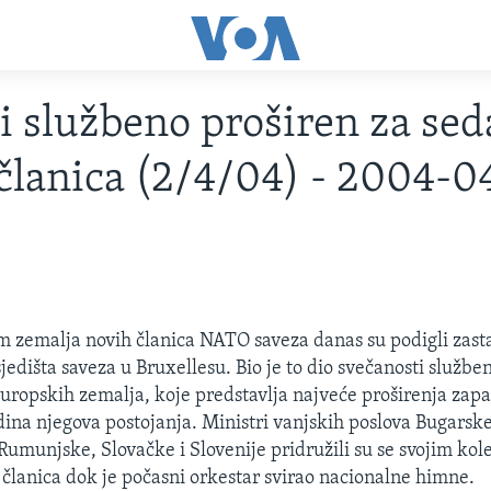
 službeno proširen za se
članica (2/4/04) - 2004-0
am zemalja novih članica NATO saveza danas su podigli zasta
jedišta saveza u Bruxellesu. Bio je to dio svečanosti službe
europskih zemalja, koje predstavlja najveće proširenja zap
dina njegova postojanja. Ministri vanjskih poslova Bugarske
 Rumunjske, Slovačke i Slovenije pridružili su se svojim ko
 članica dok je počasni orkestar svirao nacionalne himne.