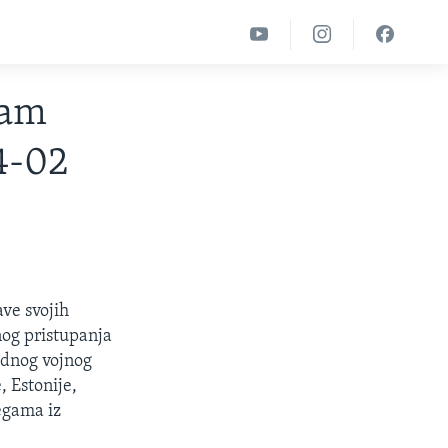
dam
4-02
ve svojih
nog pristupanja
adnog vojnog
, Estonije,
legama iz