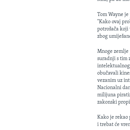
Tom Wayne je 
"Kako ovaj prob
potrošača koji 
zbog umiješano
Mnoge zemlje 
suradnji s tim
intelektualnog 
obučavali kin
vezanim uz inte
Nacionalni dan
milijuna pirati
zakonski propi
Kako je rekao 
i trebat će vre