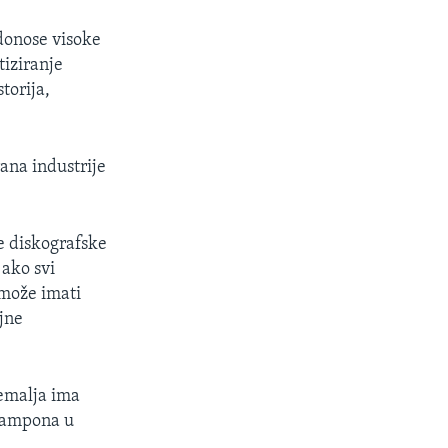
 donose visoke
tiziranje
torija,
ana industrije
e diskografske
 ako svi
 može imati
ljne
zemalja ima
 šampona u