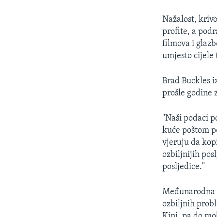
MAGAZIN
O GLASU AMERIKE
Nažalost, krivo
profite, a pod
filmova i glaz
umjesto cijele 
Brad Buckles i
prošle godine z
"Naši podaci p
kuće poštom po
vjeruju da kop
ozbiljnijih pos
posljedice."
Međunarodna ko
ozbiljnih prob
Kini, pa do mo