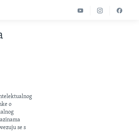
a
intelektualnog
nke o
ualnog
 razinama
ovezuju se s