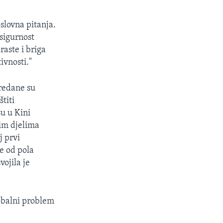
lovna pitanja.
 sigurnost
raste i briga
ivnosti."
redane su
titi
su u Kini
im djelima
j prvi
e od pola
vojila je
obalni problem