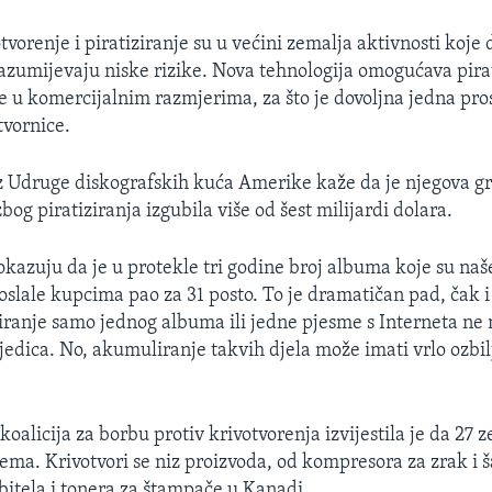
tvorenje i piratiziranje su u većini zemalja aktivnosti koje
razumijevaju niske rizike. Nova tehnologija omogućava pira
be u komercijalnim razmjerima, za što je dovoljna jedna pros
tvornice.
z Udruge diskografskih kuća Amerike kaže da je njegova gr
bog piratiziranja izgubila više od šest milijardi dolara.
okazuju da je u protekle tri godine broj albuma koje su naš
slale kupcima pao za 31 posto. To je dramatičan pad, čak i
iranje samo jednog albuma ili jedne pjesme s Interneta ne
ljedica. No, akumuliranje takvih djela može imati vrlo ozbi
alicija za borbu protiv krivotvorenja izvijestila je da 27 
lema. Krivotvori se niz proizvoda, od kompresora za zrak i
bitela i tonera za štampače u Kanadi.