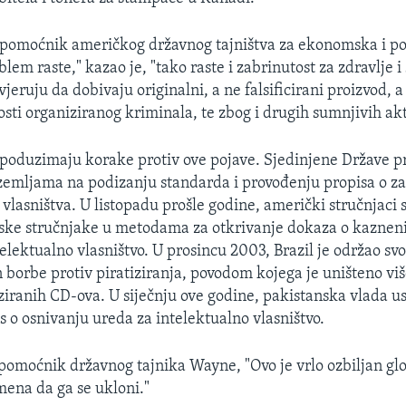
pomoćnik američkog državnog tajništva za ekonomska i pos
lem raste," kazao je, "tako raste i zabrinutost za zdravlje i
vjeruju da dobivaju originalni, a ne falsificirani proizvod, a 
sti organiziranog kriminala, te zbog i drugih sumnjivih akt
poduzimaju korake protiv ove pojave. Sjedinjene Države p
 zemljama na podizanju standarda i provođenju propisa o zaš
vlasništva. U listopadu prošle godine, američki stručnjaci 
eske stručnjake u metodama za otkrivanje dokaza o kaznen
lektualno vlasništvo. U prosincu 2003, Brazil je održao svo
 borbe protiv piratiziranja, povodom kojega je uništeno viš
ziranih CD-ova. U siječnju ove godine, pakistanska vlada us
s o osnivanju ureda za intelektualno vlasništvo.
pomoćnik državnog tajnika Wayne, "Ovo je vrlo ozbiljan gl
mena da ga se ukloni."