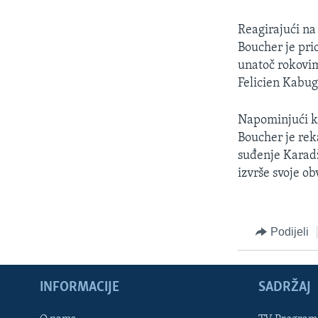
MAGAZIN
O GLASU AMERIKE
Reagirajući na
Boucher je prio
unatoč rokovim
Felicien Kabug
Napominjući ka
Boucher je rek
suđenje Karadž
izvrše svoje 
Podijeli
INFORMACIJE
SADRŽAJ
Learning English