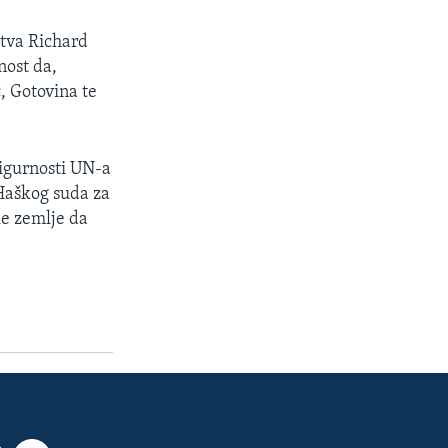
štva Richard
nost da,
, Gotovina te
sigurnosti UN-a
Haškog suda za
ke zemlje da