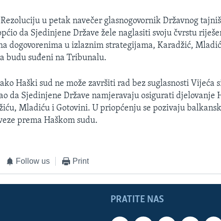
 Rezoluciju u petak navečer glasnogovornik Državnog tajni
pćio da Sjedinjene Države žele naglasiti svoju čvrstu riješe
a dogovorenima u izlaznim strategijama, Karadžić, Mladić
a budu suđeni na Tribunalu.
ko Haški sud ne može završiti rad bez suglasnosti Vijeća 
ao da Sjedinjene Države namjeravaju osigurati djelovanje 
iću, Mladiću i Gotovini. U priopćenju se pozivaju balkans
obveze prema Haškom sudu.
Follow us
Print
PRATITE NAS