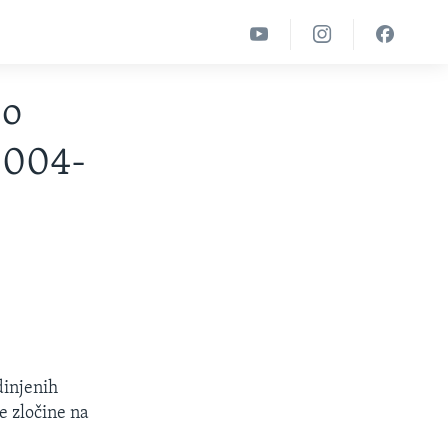
 o
2004-
dinjenih
e zločine na