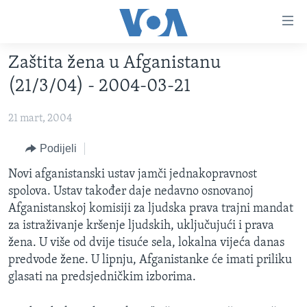
Linkovi
Pređi
na
Zaštita žena u Afganistanu
glavni
TV PROGRAM
sadržaj
(21/3/04) - 2004-03-21
VIDEO
Pređi
na
21 mart, 2004
FOTOGRAFIJE DANA
glavnu
VIJESTI
Podijeli
navigaciju
Idi
NAUKA I TEHNOLOGIJA
SJEDINJENE AMERIČKE DRŽAVE
Novi afganistanski ustav jamči jednakopravnost
na
spolova. Ustav također daje nedavno osnovanoj
SPECIJALNI PROJEKTI
BOSNA I HERCEGOVINA
pretragu
Afganistanskoj komisiji za ljudska prava trajni mandat
KORUPCIJA
SVIJET
za istraživanje kršenje ljudskih, uključujući i prava
žena. U više od dvije tisuće sela, lokalna vijeća danas
SLOBODA MEDIJA
predvode žene. U lipnju, Afganistanke će imati priliku
ŽENSKA STRANA
glasati na predsjedničkim izborima.
IZBJEGLIČKA STRANA