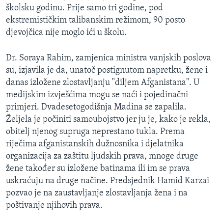
školsku godinu. Prije samo tri godine, pod
ekstremističkim talibanskim režimom, 90 posto
djevojčica nije moglo ići u školu.
Dr. Soraya Rahim, zamjenica ministra vanjskih poslova
su, izjavila je da, unatoč postignutom napretku, žene i
danas izložene zlostavljanju "diljem Afganistana". U
medijskim izvješćima mogu se naći i pojedinačni
primjeri. Dvadesetogodišnja Madina se zapalila.
Željela je počiniti samoubojstvo jer ju je, kako je rekla,
obitelj njenog supruga neprestano tukla. Prema
riječima afganistanskih dužnosnika i djelatnika
organizacija za zaštitu ljudskih prava, mnoge druge
žene također su izložene batinama ili im se prava
uskraćuju na druge načine. Predsjednik Hamid Karzai
pozvao je na zaustavljanje zlostavljanja žena i na
poštivanje njihovih prava.