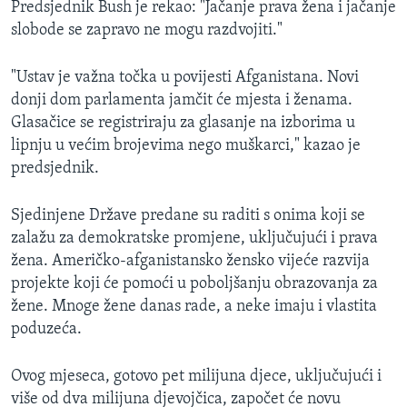
Predsjednik Bush je rekao: "Jačanje prava žena i jačanje
MAGAZIN
slobode se zapravo ne mogu razdvojiti."
O GLASU AMERIKE
"Ustav je važna točka u povijesti Afganistana. Novi
Learning English
donji dom parlamenta jamčit će mjesta i ženama.
Glasačice se registriraju za glasanje na izborima u
lipnju u većim brojevima nego muškarci," kazao je
PRATITE NAS
predsjednik.
Sjedinjene Države predane su raditi s onima koji se
Jezici
zalažu za demokratske promjene, uključujući i prava
žena. Američko-afganistansko žensko vijeće razvija
projekte koji će pomoći u poboljšanju obrazovanja za
žene. Mnoge žene danas rade, a neke imaju i vlastita
poduzeća.
Ovog mjeseca, gotovo pet milijuna djece, uključujući i
više od dva milijuna djevojčica, započet će novu