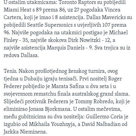
U ostalim utakmicama: Toronto Raptors su pobijedili
MAGAZIN
Miami Heat s 89 prema 86, uz 27 pogodaka Vincea
O GLASU AMERIKE
Cartera, koji je imao i 8 asistencija. Dallas Mavericks su
pobijedili Seattle Supersonics s uvjerljivih 107 prema
Learning English
96. Najviše pogodaka na utakmici postigao je Michael
Finley - 35, najviše skokova Dirk Nowitzki - 12, a
najviše asistencija Marquis Daniels - 9. Sva trojica su iz
PRATITE NAS
redova Dallasa.
Tenis. Nakon prošlotjednog ženskog turnira, ovog
Jezici
tjedna u Dubaiju igraju tenisači. Prvi nositelj Roger
Federer pobijedio je Marata Safina u dva seta i u
svojevrsnom rematchu finala australskog grand slama.
Slijedeći protivnik Federera je Tommy Robredo, koji je
eliminirao Jonasa Bjorkmana. U ostalim mečevima,
među gubitnicima su dva nositelja: Guillermo Coria je
izgubio od Mikhaila Youzhnyja, a David Nalbadian od
Jarkka Nieminena.