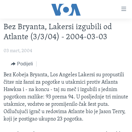
Linkovi
Pređi
na
Bez Bryanta, Lakersi izgubili od
glavni
TV PROGRAM
sadržaj
Atlante (3/3/04) - 2004-03-03
VIDEO
Pređi
na
03 mart, 2004
FOTOGRAFIJE DANA
glavnu
VIJESTI
Podijeli
navigaciju
Idi
NAUKA I TEHNOLOGIJA
SJEDINJENE AMERIČKE DRŽAVE
Bez Kobeja Bryanta, Los Angeles Lakersi su propustili
na
čitav niz šansi za pogotke u utakmici protiv Atlanta
SPECIJALNI PROJEKTI
BOSNA I HERCEGOVINA
pretragu
Hawksa i - na koncu - taj su meč i izgubili s jednim
KORUPCIJA
SVIJET
pogotkom razlike: 93 prema 94. U posljednje tri minute
utakmice, vodstvo se promijenilo čak šest puta.
SLOBODA MEDIJA
Odlučujući igrač u redovima Atlante bio je Jason Terry,
ŽENSKA STRANA
koji je postigao ukupno 23 pogotka.
IZBJEGLIČKA STRANA