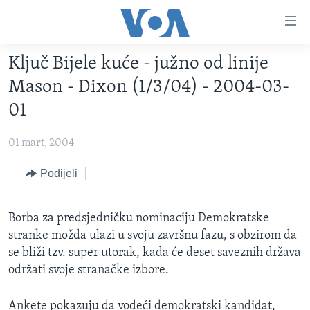
Linkovi
Pređi
na
Ključ Bijele kuće - južno od linije
glavni
TV PROGRAM
sadržaj
Mason - Dixon (1/3/04) - 2004-03-
VIDEO
Pređi
01
na
FOTOGRAFIJE DANA
glavnu
01 mart, 2004
VIJESTI
navigaciju
Idi
NAUKA I TEHNOLOGIJA
Podijeli
SJEDINJENE AMERIČKE DRŽAVE
na
SPECIJALNI PROJEKTI
BOSNA I HERCEGOVINA
pretragu
Borba za predsjedničku nominaciju Demokratske
KORUPCIJA
SVIJET
stranke možda ulazi u svoju završnu fazu, s obzirom da
SLOBODA MEDIJA
se bliži tzv. super utorak, kada će deset saveznih država
održati svoje stranačke izbore.
ŽENSKA STRANA
IZBJEGLIČKA STRANA
Ankete pokazuju da vodeći demokratski kandidat,