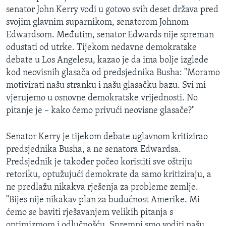
MAGAZIN
senator John Kerry vodi u gotovo svih deset država pred
svojim glavnim suparnikom, senatorom Johnom
O GLASU AMERIKE
Edwardsom. Međutim, senator Edwards nije spreman
odustati od utrke. Tijekom nedavne demokratske
Learning English
debate u Los Angelesu, kazao je da ima bolje izglede
kod neovisnih glasača od predsjednika Busha: "Moramo
PRATITE NAS
motivirati našu stranku i našu glasačku bazu. Svi mi
vjerujemo u osnovne demokratske vrijednosti. No
pitanje je – kako ćemo privući neovisne glasače?"
Jezici
Senator Kerry je tijekom debate uglavnom kritizirao
predsjednika Busha, a ne senatora Edwardsa.
Predsjednik je također počeo koristiti sve oštriju
retoriku, optužujući demokrate da samo kritiziraju, a
ne predlažu nikakva rješenja za probleme zemlje.
"Bijes nije nikakav plan za budućnost Amerike. Mi
ćemo se baviti rješavanjem velikih pitanja s
optimizmom i odlučnošću. Spremni smo voditi našu