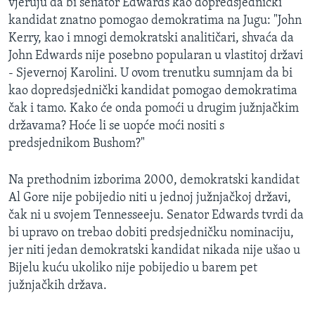
vjeruju da bi senator Edwards kao dopredsjednički
kandidat znatno pomogao demokratima na Jugu: "John
Kerry, kao i mnogi demokratski analitičari, shvaća da
John Edwards nije posebno popularan u vlastitoj državi
- Sjevernoj Karolini. U ovom trenutku sumnjam da bi
kao dopredsjednički kandidat pomogao demokratima
čak i tamo. Kako će onda pomoći u drugim južnjačkim
državama? Hoće li se uopće moći nositi s
predsjednikom Bushom?"
Na prethodnim izborima 2000, demokratski kandidat
Al Gore nije pobijedio niti u jednoj južnjačkoj državi,
čak ni u svojem Tennesseeju. Senator Edwards tvrdi da
bi upravo on trebao dobiti predsjedničku nominaciju,
jer niti jedan demokratski kandidat nikada nije ušao u
Bijelu kuću ukoliko nije pobijedio u barem pet
južnjačkih država.