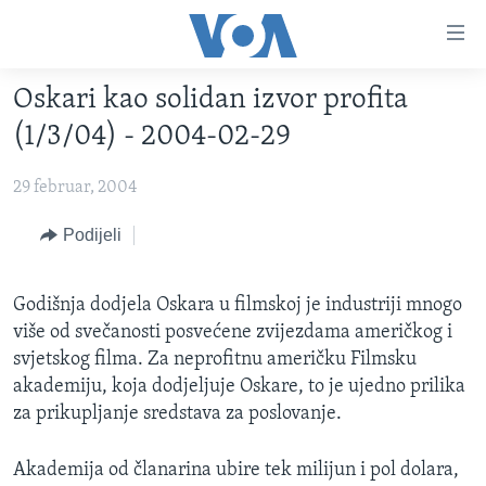
Linkovi
Pređi
na
Oskari kao solidan izvor profita
glavni
TV PROGRAM
sadržaj
(1/3/04) - 2004-02-29
VIDEO
Pređi
na
29 februar, 2004
FOTOGRAFIJE DANA
glavnu
VIJESTI
Podijeli
navigaciju
Idi
NAUKA I TEHNOLOGIJA
SJEDINJENE AMERIČKE DRŽAVE
na
Godišnja dodjela Oskara u filmskoj je industriji mnogo
SPECIJALNI PROJEKTI
BOSNA I HERCEGOVINA
pretragu
više od svečanosti posvećene zvijezdama američkog i
KORUPCIJA
SVIJET
svjetskog filma. Za neprofitnu američku Filmsku
akademiju, koja dodjeljuje Oskare, to je ujedno prilika
SLOBODA MEDIJA
za prikupljanje sredstava za poslovanje.
ŽENSKA STRANA
IZBJEGLIČKA STRANA
Akademija od članarina ubire tek milijun i pol dolara,