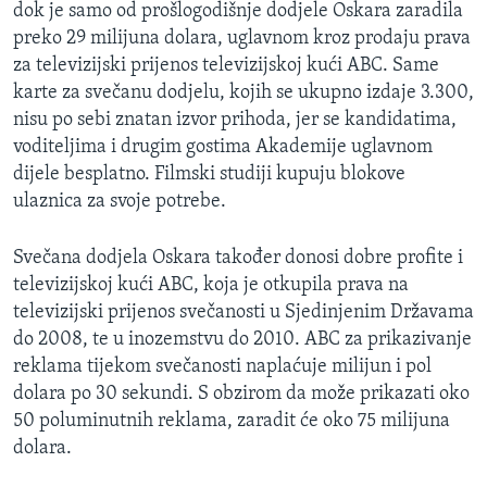
dok je samo od prošlogodišnje dodjele Oskara zaradila
MAGAZIN
preko 29 milijuna dolara, uglavnom kroz prodaju prava
O GLASU AMERIKE
za televizijski prijenos televizijskoj kući ABC. Same
karte za svečanu dodjelu, kojih se ukupno izdaje 3.300,
Learning English
nisu po sebi znatan izvor prihoda, jer se kandidatima,
voditeljima i drugim gostima Akademije uglavnom
dijele besplatno. Filmski studiji kupuju blokove
PRATITE NAS
ulaznica za svoje potrebe.
Svečana dodjela Oskara također donosi dobre profite i
Jezici
televizijskoj kući ABC, koja je otkupila prava na
televizijski prijenos svečanosti u Sjedinjenim Državama
do 2008, te u inozemstvu do 2010. ABC za prikazivanje
reklama tijekom svečanosti naplaćuje milijun i pol
dolara po 30 sekundi. S obzirom da može prikazati oko
50 poluminutnih reklama, zaradit će oko 75 milijuna
dolara.