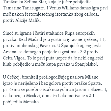
Tunižanka Selima Sfar, koja je jučer pobijedila
MAGAZIN
Tamarine Tanasugarn. I Venus Williams danas igra prvi
O GLASU AMERIKE
meč nakon šestomjesečnog izostanka zbog ozljeda,
protiv Alicije Malik.
Learning English
Sinoć su igrane i četiri utakmice Kupa europskih
prvaka. Real Madrid je u gostima igrao neriješeno, 1-1,
PRATITE NAS
protiv minhenskog Bayerna. U Španjolskoj, engleski
Arsenal se domogao pobjede u gostima - 3:2 protiv
Celta Vigoa. To je prvi puta uopće da je neki engleski
Jezici
klub pobijedio u meču kupa prvaka u Španjolskoj.
U Češkoj, branitelj prošlogodišnjeg naslova Milano
igrao je neriješeno i bez golova protiv praške Sparte,
pri čemu se posebno istaknuo golman Jaromir Blazec. I,
na koncu, u Moskvi, domaća Lokomotiva je s 2-1
pobijedila Monako.