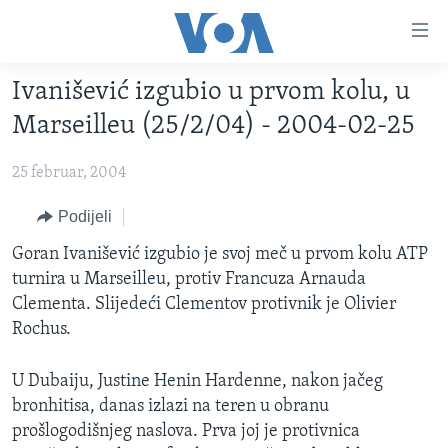
Linkovi
Pređi
na
Ivanišević izgubio u prvom kolu, u
glavni
TV PROGRAM
sadržaj
Marseilleu (25/2/04) - 2004-02-25
VIDEO
Pređi
na
25 februar, 2004
FOTOGRAFIJE DANA
glavnu
VIJESTI
Podijeli
navigaciju
Idi
NAUKA I TEHNOLOGIJA
SJEDINJENE AMERIČKE DRŽAVE
Goran Ivanišević izgubio je svoj meč u prvom kolu ATP
na
turnira u Marseilleu, protiv Francuza Arnauda
SPECIJALNI PROJEKTI
BOSNA I HERCEGOVINA
pretragu
Clementa. Slijedeći Clementov protivnik je Olivier
KORUPCIJA
SVIJET
Rochus.
SLOBODA MEDIJA
U Dubaiju, Justine Henin Hardenne, nakon jačeg
ŽENSKA STRANA
bronhitisa, danas izlazi na teren u obranu
IZBJEGLIČKA STRANA
prošlogodišnjeg naslova. Prva joj je protivnica