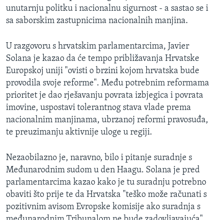
unutarnju politku i nacionalnu sigurnost - a sastao se i
MAGAZIN
sa saborskim zastupnicima nacionalnih manjina.
O GLASU AMERIKE
U razgovoru s hrvatskim parlamentarcima, Javier
Learning English
Solana je kazao da će tempo približavanja Hrvatske
Europskoj uniji "ovisti o brzini kojom hrvatska bude
PRATITE NAS
provodila svoje reforme". Među potrebnim reformama
prioritet je dao rješavanju povrata izbjegica i povrata
imovine, uspostavi tolerantnog stava vlade prema
nacionalnim manjinama, ubrzanoj reformi pravosuđa,
Jezici
te preuzimanju aktivnije uloge u regiji.
Nezaobilazno je, naravno, bilo i pitanje suradnje s
Međunarodnim sudom u den Haagu. Solana je pred
parlamentarcima kazao kako je tu suradnju potrebno
obaviti što prije te da Hrvatska "teško može računati s
pozitivnim avisom Evropske komisije ako suradnja s
međunarodnim Tribunalom ne bude zadovljavajuća".