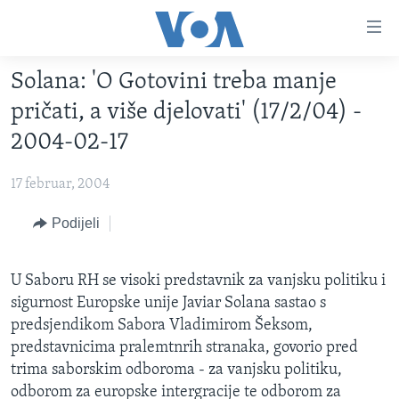
Linkovi
Pređi
na
Solana: 'O Gotovini treba manje
glavni
TV PROGRAM
sadržaj
pričati, a više djelovati' (17/2/04) -
VIDEO
Pređi
2004-02-17
na
FOTOGRAFIJE DANA
glavnu
17 februar, 2004
VIJESTI
navigaciju
Idi
NAUKA I TEHNOLOGIJA
Podijeli
SJEDINJENE AMERIČKE DRŽAVE
na
SPECIJALNI PROJEKTI
BOSNA I HERCEGOVINA
pretragu
U Saboru RH se visoki predstavnik za vanjsku politiku i
KORUPCIJA
SVIJET
sigurnost Europske unije Javiar Solana sastao s
SLOBODA MEDIJA
predsjendikom Sabora Vladimirom Šeksom,
predstavnicima pralemtnrih stranaka, govorio pred
ŽENSKA STRANA
trima saborskim odboroma - za vanjsku politiku,
IZBJEGLIČKA STRANA
odborom za europske intergracije te odborom za