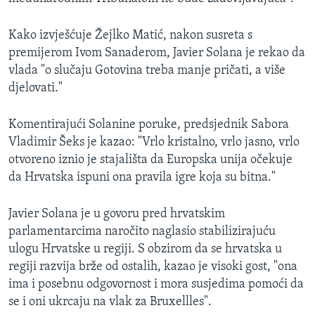
Kako izvješćuje Žejlko Matić, nakon susreta s
premijerom Ivom Sanaderom, Javier Solana je rekao da
vlada "o slučaju Gotovina treba manje pričati, a više
djelovati."
Komentirajući Solanine poruke, predsjednik Sabora
Vladimir Šeks je kazao: "Vrlo kristalno, vrlo jasno, vrlo
otvoreno iznio je stajališta da Europska unija očekuje
da Hrvatska ispuni ona pravila igre koja su bitna."
Javier Solana je u govoru pred hrvatskim
parlamentarcima naročito naglasio stabilizirajuću
ulogu Hrvatske u regiji. S obzirom da se hrvatska u
regiji razvija brže od ostalih, kazao je visoki gost, "ona
ima i posebnu odgovornost i mora susjedima pomoći da
se i oni ukrcaju na vlak za Bruxellles".