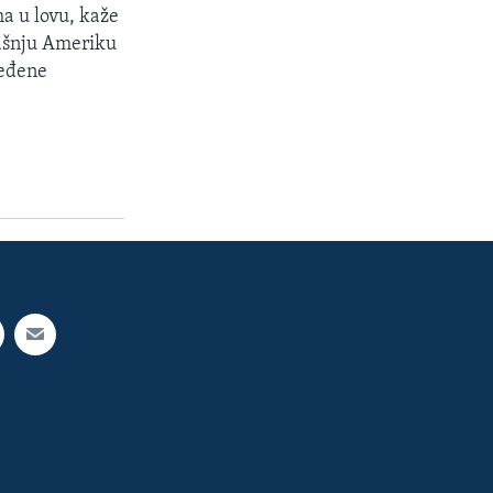
ma u lovu, kaže
našnju Ameriku
ređene