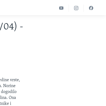
2/04) -
edine vrste,
u. Norine
o dogodilo
odina. Ona
tnike i