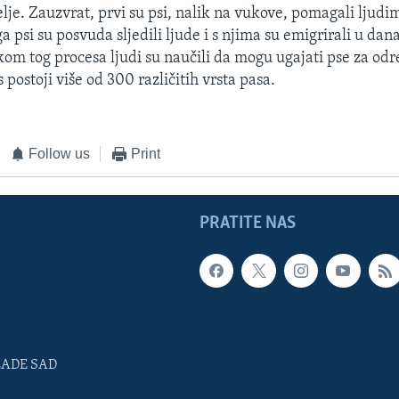
elje. Zauzvrat, prvi su psi, nalik na vukove, pomagali ljudi
a psi su posvuda sljedili ljude i s njima su emigrirali u da
ekom tog procesa ljudi su naučili da mogu ugajati pse za od
postoji više od 300 različitih vrsta pasa.
Follow us
Print
PRATITE NAS
LADE SAD