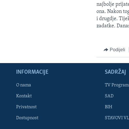
MAGAZIN
najbolje prijat
O GLASU AMERIKE
ona. Nakon tog
i drugdje. Tij
zadatke. Danas 
Podijeli
INFORMACIJE
SADRŽAJ
O nama
TV Program
Kontakt
SAD
Privatnost
BIH
Learning English
Dostupnost
STAVOVI V
PRATITE NAS