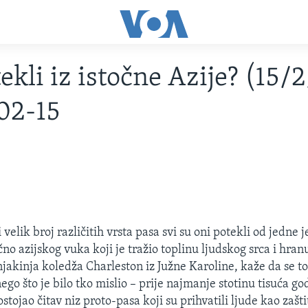
ekli iz istočne Azije? (15/
02-15
velik broj različitih vrsta pasa svi su oni potekli od jedne j
čno azijskog vuka koji je tražio toplinu ljudskog srca i hran
jakinja koledža Charleston iz Južne Karoline, kaže da se t
ego što je bilo tko mislio – prije najmanje stotinu tisuća g
ostojao čitav niz proto-pasa koji su prihvatili ljude kao zašti