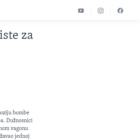
iste za
ploziju bombe
ba. Dužnosnici
ednom vagonu
ižavao jednoj