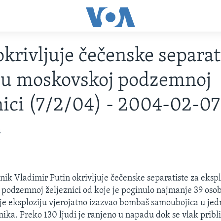
okrivljuje čečenske separat
 u moskovskoj podzemnoj
nici (7/2/04) - 2004-02-07
4
nik Vladimir Putin okrivljuje čečenske separatiste za eks
podzemnoj željeznici od koje je poginulo najmanje 39 oso
a je eksploziju vjerojatno izazvao bombaš samoubojica u j
ka. Preko 130 ljudi je ranjeno u napadu dok se vlak pribl