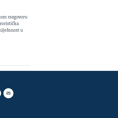
skom razgovoru
roristička
miješanost u