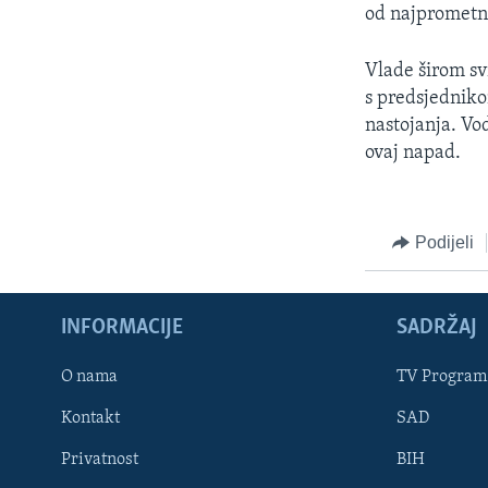
MAGAZIN
od najprometn
O GLASU AMERIKE
Vlade širom sv
s predsjedniko
nastojanja. Vo
ovaj napad.
Podijeli
INFORMACIJE
SADRŽAJ
O nama
TV Program
Learning English
Kontakt
SAD
Privatnost
BIH
PRATITE NAS