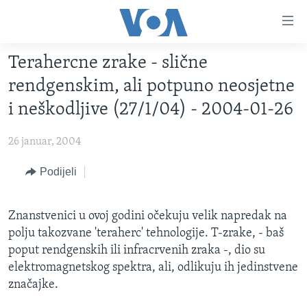
Linkovi
Pređi
na
Terahercne zrake - slične
glavni
TV PROGRAM
sadržaj
rendgenskim, ali potpuno neosjetne
VIDEO
Pređi
i neškodljive (27/1/04) - 2004-01-26
na
FOTOGRAFIJE DANA
glavnu
26 januar, 2004
VIJESTI
navigaciju
Idi
NAUKA I TEHNOLOGIJA
Podijeli
SJEDINJENE AMERIČKE DRŽAVE
na
SPECIJALNI PROJEKTI
BOSNA I HERCEGOVINA
pretragu
Znanstvenici u ovoj godini očekuju velik napredak na
KORUPCIJA
SVIJET
polju takozvane 'teraherc' tehnologije. T-zrake, - baš
SLOBODA MEDIJA
poput rendgenskih ili infracrvenih zraka -, dio su
elektromagnetskog spektra, ali, odlikuju ih jedinstvene
ŽENSKA STRANA
značajke.
IZBJEGLIČKA STRANA