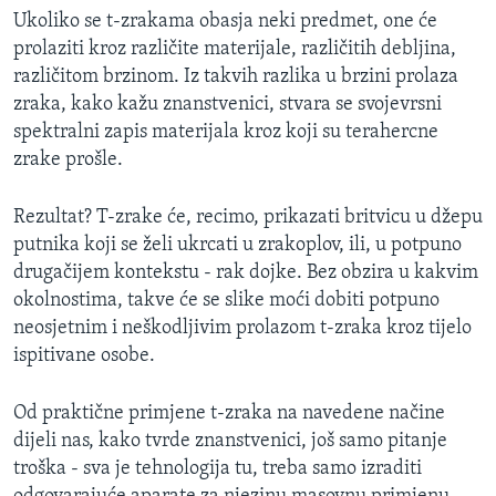
MAGAZIN
Ukoliko se t-zrakama obasja neki predmet, one će
prolaziti kroz različite materijale, različitih debljina,
O GLASU AMERIKE
različitom brzinom. Iz takvih razlika u brzini prolaza
zraka, kako kažu znanstvenici, stvara se svojevrsni
Learning English
spektralni zapis materijala kroz koji su terahercne
zrake prošle.
PRATITE NAS
Rezultat? T-zrake će, recimo, prikazati britvicu u džepu
putnika koji se želi ukrcati u zrakoplov, ili, u potpuno
drugačijem kontekstu - rak dojke. Bez obzira u kakvim
Jezici
okolnostima, takve će se slike moći dobiti potpuno
neosjetnim i neškodljivim prolazom t-zraka kroz tijelo
ispitivane osobe.
Od praktične primjene t-zraka na navedene načine
dijeli nas, kako tvrde znanstvenici, još samo pitanje
troška - sva je tehnologija tu, treba samo izraditi