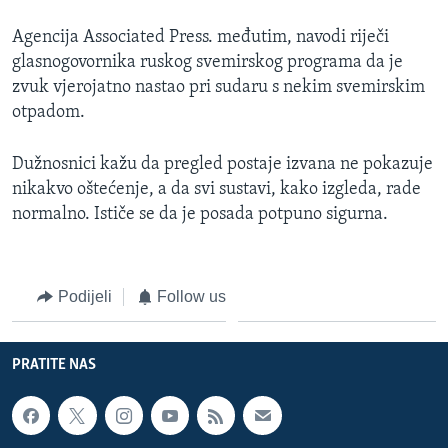
MAGAZIN
Agencija Associated Press. međutim, navodi riječi
O GLASU AMERIKE
glasnogovornika ruskog svemirskog programa da je
zvuk vjerojatno nastao pri sudaru s nekim svemirskim
Learning English
otpadom.
PRATITE NAS
Dužnosnici kažu da pregled postaje izvana ne pokazuje
nikakvo oštećenje, a da svi sustavi, kako izgleda, rade
normalno. Ističe se da je posada potpuno sigurna.
Jezici
Podijeli
Follow us
PRATITE NAS