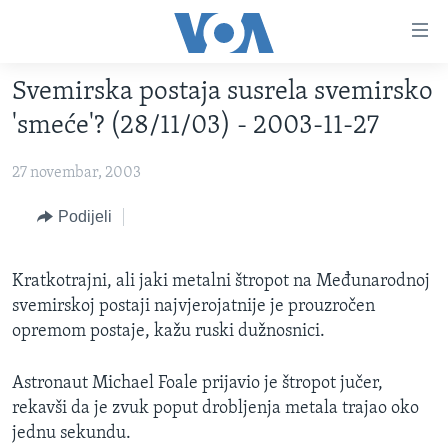
Linkovi
Pređi
na
Svemirska postaja susrela svemirsko
glavni
TV PROGRAM
sadržaj
'smeće'? (28/11/03) - 2003-11-27
VIDEO
Pređi
na
27 novembar, 2003
FOTOGRAFIJE DANA
glavnu
VIJESTI
Podijeli
navigaciju
Idi
NAUKA I TEHNOLOGIJA
SJEDINJENE AMERIČKE DRŽAVE
na
Kratkotrajni, ali jaki metalni štropot na Međunarodnoj
SPECIJALNI PROJEKTI
BOSNA I HERCEGOVINA
pretragu
svemirskoj postaji najvjerojatnije je prouzročen
KORUPCIJA
SVIJET
opremom postaje, kažu ruski dužnosnici.
SLOBODA MEDIJA
Astronaut Michael Foale prijavio je štropot jučer,
ŽENSKA STRANA
rekavši da je zvuk poput drobljenja metala trajao oko
IZBJEGLIČKA STRANA
jednu sekundu.