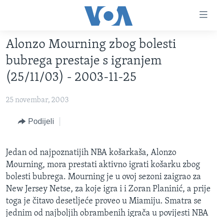
Linkovi
Pređi
na
Alonzo Mourning zbog bolesti
glavni
TV PROGRAM
sadržaj
bubrega prestaje s igranjem
VIDEO
Pređi
(25/11/03) - 2003-11-25
na
FOTOGRAFIJE DANA
glavnu
25 novembar, 2003
VIJESTI
navigaciju
Idi
NAUKA I TEHNOLOGIJA
Podijeli
SJEDINJENE AMERIČKE DRŽAVE
na
SPECIJALNI PROJEKTI
BOSNA I HERCEGOVINA
pretragu
Jedan od najpoznatijih NBA košarkaša, Alonzo
KORUPCIJA
SVIJET
Mourning, mora prestati aktivno igrati košarku zbog
SLOBODA MEDIJA
bolesti bubrega. Mourning je u ovoj sezoni zaigrao za
New Jersey Netse, za koje igra i i Zoran Planinić, a prije
ŽENSKA STRANA
toga je čitavo desetljeće proveo u Miamiju. Smatra se
IZBJEGLIČKA STRANA
jednim od najboljih obrambenih igrača u povijesti NBA