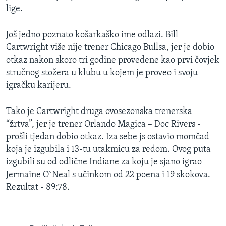
lige.
MAGAZIN
O GLASU AMERIKE
Još jedno poznato košarkaško ime odlazi. Bill
Cartwright više nije trener Chicago Bullsa, jer je dobio
Learning English
otkaz nakon skoro tri godine provedene kao prvi čovjek
stručnog stožera u klubu u kojem je proveo i svoju
PRATITE NAS
igračku karijeru.
Tako je Cartwright druga ovosezonska trenerska
“žrtva”, jer je trener Orlando Magica – Doc Rivers -
Jezici
prošli tjedan dobio otkaz. Iza sebe js ostavio momčad
koja je izgubila i 13-tu utakmicu za redom. Ovog puta
izgubili su od odlične Indiane za koju je sjano igrao
Jermaine O`Neal s učinkom od 22 poena i 19 skokova.
Rezultat - 89:78.