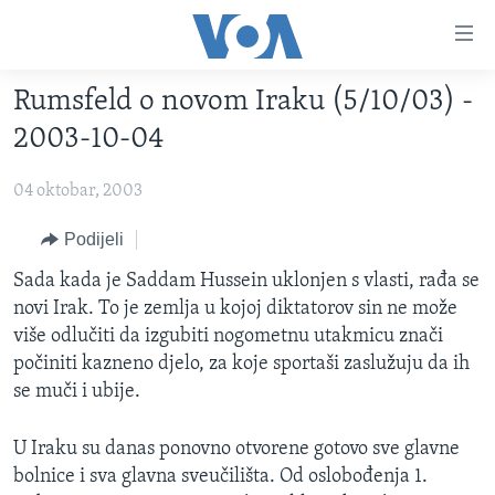
Linkovi
Pređi
na
Rumsfeld o novom Iraku (5/10/03) -
glavni
TV PROGRAM
sadržaj
2003-10-04
VIDEO
Pređi
na
04 oktobar, 2003
FOTOGRAFIJE DANA
glavnu
VIJESTI
Podijeli
navigaciju
Idi
NAUKA I TEHNOLOGIJA
SJEDINJENE AMERIČKE DRŽAVE
Sada kada je Saddam Hussein uklonjen s vlasti, rađa se
na
novi Irak. To je zemlja u kojoj diktatorov sin ne može
SPECIJALNI PROJEKTI
BOSNA I HERCEGOVINA
pretragu
više odlučiti da izgubiti nogometnu utakmicu znači
KORUPCIJA
SVIJET
počiniti kazneno djelo, za koje sportaši zaslužuju da ih
se muči i ubije.
SLOBODA MEDIJA
ŽENSKA STRANA
U Iraku su danas ponovno otvorene gotovo sve glavne
IZBJEGLIČKA STRANA
bolnice i sva glavna sveučilišta. Od oslobođenja 1.