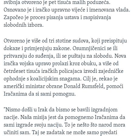
svibnja otvoreno je pet tisuća malih poduzeća.
MAGAZIN
Osnovano je i iračko upravno vijeće i imenovana vlada.
O GLASU AMERIKE
Započeo je proces pisanja ustava i raspisivanja
slobodnih izbora.
Learning English
Otvoreno je više od tri stotine sudova, koji preispituju
dokaze i primjenjuju zakone. Osumnjičenici se ili
PRATITE NAS
pritvaraju do suđenja, ili se puštaju na slobodu. Nova
iračka vojska upravo prolazi kroz obuku, a više od
četrdeset tisuća iračkih policajaca izvodi zajedničke
Jezici
ophodnje s koalicijskim snagama. Cilj je, rekao je
američki ministar obrane Donald Rumsfeld, pomoći
Iračanima da si sami pomognu.
"Nismo došli u Irak da bismo se bavili izgradnjom
nacije. Naša misija jest da pomognemo Iračanima da
sami izgrade svoju naciju. To je nešto što narod mora
učiniti sam. Taj se zadatak ne može samo predati