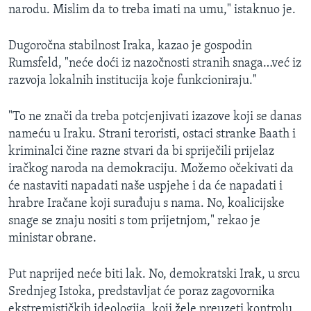
narodu. Mislim da to treba imati na umu," istaknuo je.
Dugoročna stabilnost Iraka, kazao je gospodin
Rumsfeld, "neće doći iz nazočnosti stranih snaga…već iz
razvoja lokalnih institucija koje funkcioniraju."
"To ne znači da treba potcjenjivati izazove koji se danas
nameću u Iraku. Strani teroristi, ostaci stranke Baath i
kriminalci čine razne stvari da bi spriječili prijelaz
iračkog naroda na demokraciju. Možemo očekivati da
će nastaviti napadati naše uspjehe i da će napadati i
hrabre Iračane koji surađuju s nama. No, koalicijske
snage se znaju nositi s tom prijetnjom," rekao je
ministar obrane.
Put naprijed neće biti lak. No, demokratski Irak, u srcu
Srednjeg Istoka, predstavljat će poraz zagovornika
ekstremističkih ideologija, koji žele preuzeti kontrolu