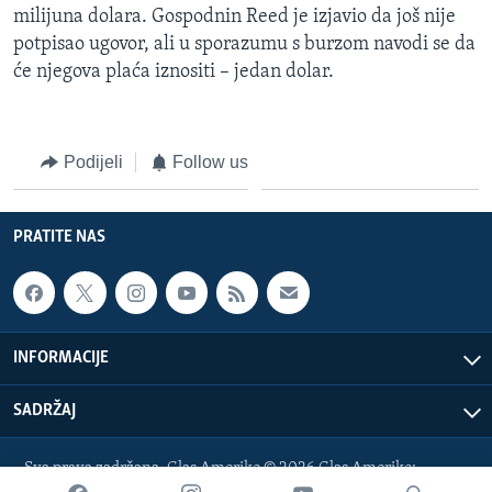
milijuna dolara. Gospodnin Reed je izjavio da još nije
MAGAZIN
potpisao ugovor, ali u sporazumu s burzom navodi se da
O GLASU AMERIKE
će njegova plaća iznositi – jedan dolar.
Learning English
Podijeli
Follow us
PRATITE NAS
PRATITE NAS
Jezici
INFORMACIJE
SADRŽAJ
Sva prava zadržana. Glas Amerike © 2026 Glas Amerike:
bosnian-service@voanews.com