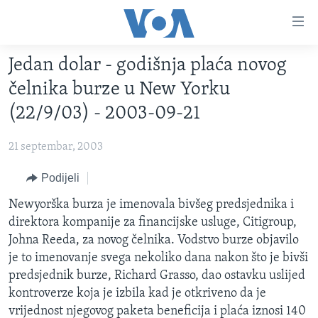
Linkovi
Pređi
na
Jedan dolar - godišnja plaća novog
glavni
TV PROGRAM
sadržaj
čelnika burze u New Yorku
VIDEO
Pređi
(22/9/03) - 2003-09-21
na
FOTOGRAFIJE DANA
glavnu
21 septembar, 2003
VIJESTI
navigaciju
Idi
NAUKA I TEHNOLOGIJA
Podijeli
SJEDINJENE AMERIČKE DRŽAVE
na
SPECIJALNI PROJEKTI
Newyorška burza je imenovala bivšeg predsjednika i
BOSNA I HERCEGOVINA
pretragu
direktora kompanije za financijske usluge, Citigroup,
KORUPCIJA
SVIJET
Johna Reeda, za novog čelnika. Vodstvo burze objavilo
SLOBODA MEDIJA
je to imenovanje svega nekoliko dana nakon što je bivši
predsjednik burze, Richard Grasso, dao ostavku uslijed
ŽENSKA STRANA
kontroverze koja je izbila kad je otkriveno da je
IZBJEGLIČKA STRANA
vrijednost njegovog paketa beneficija i plaća iznosi 140