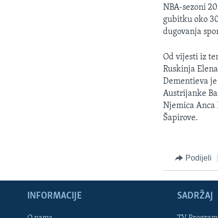
MAGAZIN
NBA-sezoni 200
O GLASU AMERIKE
gubitku oko 30
dugovanja spor
Od vijesti iz t
Ruskinja Elena
Dementieva je 
Austrijanke Ba
Njemica Anca 
Šapirove.
Podijeli
INFORMACIJE
SADRŽAJ
Learning English
O nama
TV Program