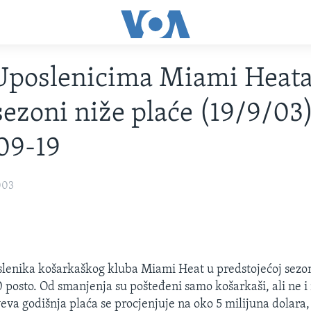
Uposlenicima Miami Heata
sezoni niže plaće (19/9/03)
09-19
003
slenika košarkaškog kluba Miami Heat u predstojećoj sezon
 posto. Od smanjenja su pošteđeni samo košarkaši, ali ne i 
yeva godišnja plaća se procjenjuje na oko 5 milijuna dolara,