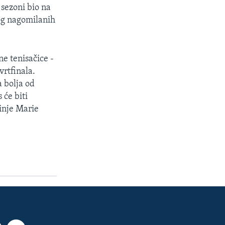
sezoni bio na
bog nagomilanih
ne tenisačice -
rtfinala.
 bolja od
 će biti
inje Marie