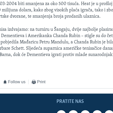
3-2004 biti smanjena za oko 500 tisuća. Heat je u prošloj 
 milijuna dolara, kako zbog visokih plaća igrača, tako i z
tske dvorane, te smanjenja broja prodanih ulaznica.
enisa izdvajamo: na turniru u Šangaju, dvije najbolje plasira
 Dementieva i Amerikanka Chanda Rubin – stigle su do četv
pobjedila Mađaricu Petru Mandulu, a Chanda Rubin je bila
rbare Schett. Sljedeća suparnica američke tenisačice danas
Barna, dok će Dementieva igrati protiv mlade sunarodnjak
Follow us
Print
PRATITE NAS