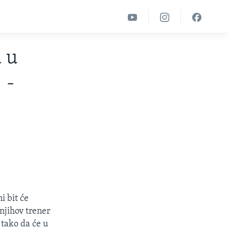
 u
 -
i bit će
njihov trener
 tako da će u