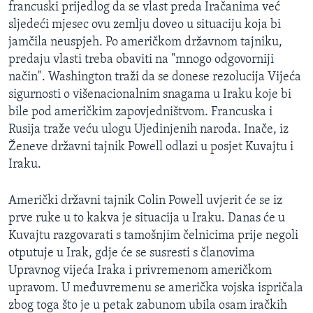
francuski prijedlog da se vlast preda Iračanima već
MAGAZIN
sljedeći mjesec ovu zemlju doveo u situaciju koja bi
O GLASU AMERIKE
jamčila neuspjeh. Po američkom državnom tajniku,
predaju vlasti treba obaviti na "mnogo odgovorniji
Learning English
način". Washington traži da se donese rezolucija Vijeća
sigurnosti o višenacionalnim snagama u Iraku koje bi
bile pod američkim zapovjedništvom. Francuska i
PRATITE NAS
Rusija traže veću ulogu Ujedinjenih naroda. Inače, iz
Ženeve državni tajnik Powell odlazi u posjet Kuvajtu i
Iraku.
Jezici
Američki državni tajnik Colin Powell uvjerit će se iz
prve ruke u to kakva je situacija u Iraku. Danas će u
Kuvajtu razgovarati s tamošnjim čelnicima prije negoli
otputuje u Irak, gdje će se susresti s članovima
Upravnog vijeća Iraka i privremenom američkom
upravom. U međuvremenu se američka vojska ispričala
zbog toga što je u petak zabunom ubila osam iračkih