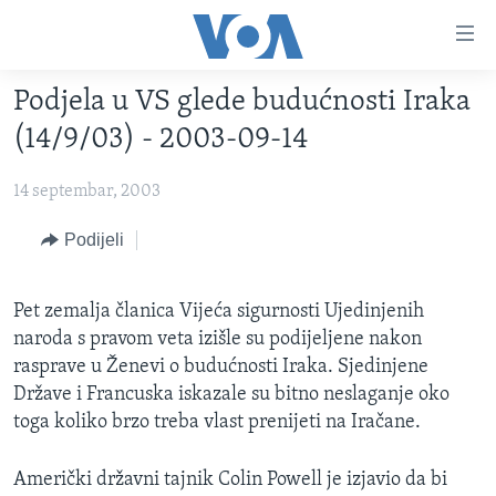
Linkovi
Pređi
na
Podjela u VS glede budućnosti Iraka
glavni
TV PROGRAM
sadržaj
(14/9/03) - 2003-09-14
VIDEO
Pređi
na
14 septembar, 2003
FOTOGRAFIJE DANA
glavnu
VIJESTI
Podijeli
navigaciju
Idi
NAUKA I TEHNOLOGIJA
SJEDINJENE AMERIČKE DRŽAVE
na
Pet zemalja članica Vijeća sigurnosti Ujedinjenih
SPECIJALNI PROJEKTI
BOSNA I HERCEGOVINA
pretragu
naroda s pravom veta izišle su podijeljene nakon
KORUPCIJA
SVIJET
rasprave u Ženevi o budućnosti Iraka. Sjedinjene
Države i Francuska iskazale su bitno neslaganje oko
SLOBODA MEDIJA
toga koliko brzo treba vlast prenijeti na Iračane.
ŽENSKA STRANA
IZBJEGLIČKA STRANA
Američki državni tajnik Colin Powell je izjavio da bi