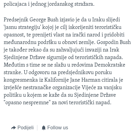
policajaca i jednog jordanskog stražara.
Predsejnik George Bush izjavio je da u Iraku slijedi
'jasnu strategiju' kojoj je cilj iskorijeniti terorističku
opasnost, te prenijeti vlast na irački narod i pridobiti
međunarodnu podršku u obnovi zemlje. Gospodin Bush
je također rekao da su zahvaljujući invaziji na Irak
Sjedinjene Države sigurnije od terorističkih napada.
Međutim s time se ne slažu u redovima Demokratske
stranke. U odgovoru na predsjednikovu poruku
kongresmenka iz Kalifornije Jane Harman citirala je
izvješće nestranačke organizacije Vijeće za vanjsku
politiku u kojem se kaže da su Sjedinjene Države
"opasno nespremne" za novi teroristički napad.
Podijeli
Follow us