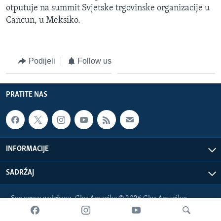
otputuje na summit Svjetske trgovinske organizacije u
Cancun, u Meksiko.
Podijeli
Follow us
PRATITE NAS
INFORMACIJE
SADRŽAJ
Sva prava zadržana. Glas Amerike © 2026 Glas Amerike:
bosnian-service@voanews.com