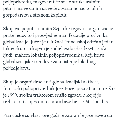
poljoprivredu, razgovarat će se i o strukturalnim
MAGAZIN
pitanjima vezanim uz veće otvaranje nacionalnih
O GLASU AMERIKE
gospodarstava stranom kapitalu.
Learning English
Skupove poput summita Svjetske trgovine organizacije
prate redovito i prosvjedne manifestacije protivnika
globalizacije. Jučer je u južnoj Francuskoj održan jedan
PRATITE NAS
takav skup na kojem je sudjelovalo oko deset tisuća
ljudi, mahom lokalnih poljoprivrednika, koji krive
globalizacijske trendove za uništenje lokalnog
Jezici
poljodjelstva.
Skup je organizirao anti-globalizacijski aktivist,
francuski poljoprivrednik Jose Bove, poznat po tome što
je 1999. svojim traktorom srušio zgradu u kojoj je
trebao biti smješten restoran brze hrane McDonalds.
Francuske su vlasti ove godine zabranile Jose Boveu da