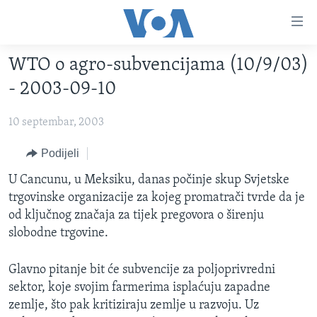
Linkovi
Pređi
na
WTO o agro-subvencijama (10/9/03)
glavni
TV PROGRAM
sadržaj
- 2003-09-10
VIDEO
Pređi
na
10 septembar, 2003
FOTOGRAFIJE DANA
glavnu
VIJESTI
Podijeli
navigaciju
Idi
NAUKA I TEHNOLOGIJA
SJEDINJENE AMERIČKE DRŽAVE
U Cancunu, u Meksiku, danas počinje skup Svjetske
na
trgovinske organizacije za kojeg promatrači tvrde da je
SPECIJALNI PROJEKTI
BOSNA I HERCEGOVINA
pretragu
od ključnog značaja za tijek pregovora o širenju
KORUPCIJA
SVIJET
slobodne trgovine.
SLOBODA MEDIJA
Glavno pitanje bit će subvencije za poljoprivredni
ŽENSKA STRANA
sektor, koje svojim farmerima isplaćuju zapadne
IZBJEGLIČKA STRANA
zemlje, što pak kritiziraju zemlje u razvoju. Uz