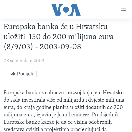
Linkovi
Pređi
na
Europska banka će u Hrvatsku
glavni
TV PROGRAM
sadržaj
uložiti 150 do 200 milijuna eura
VIDEO
Pređi
(8/9/03) - 2003-09-08
na
FOTOGRAFIJE DANA
glavnu
08 septembar, 2003
VIJESTI
navigaciju
Idi
NAUKA I TEHNOLOGIJA
Podijeli
SJEDINJENE AMERIČKE DRŽAVE
na
SPECIJALNI PROJEKTI
BOSNA I HERCEGOVINA
pretragu
Europska banka za obnovu i razvoj koja je u Hrvatsku
KORUPCIJA
SVIJET
do sada investirala više od milijardu i dvjesto milijuna
SLOBODA MEDIJA
eura, do kraja godine planira uložiti dodatnih do 200
milijuna eura, izjavio je Jean Lemierre. Predsjednik
ŽENSKA STRANA
Europske banke kazao je da će visina odobrenih
IZBJEGLIČKA STRANA
sredstava ovisiti o projektima procjenjujući da