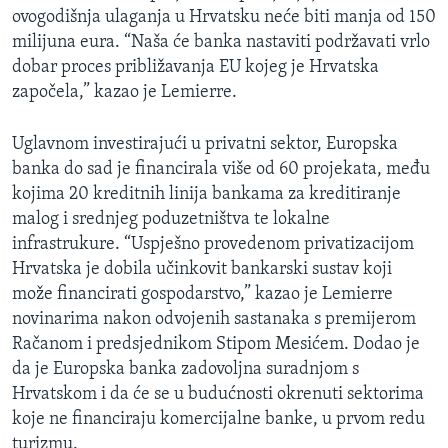
ovogodišnja ulaganja u Hrvatsku neće biti manja od 150
MAGAZIN
milijuna eura. “Naša će banka nastaviti podržavati vrlo
O GLASU AMERIKE
dobar proces približavanja EU kojeg je Hrvatska
započela,” kazao je Lemierre.
Learning English
Uglavnom investirajući u privatni sektor, Europska
PRATITE NAS
banka do sad je financirala više od 60 projekata, među
kojima 20 kreditnih linija bankama za kreditiranje
malog i srednjeg poduzetništva te lokalne
infrastrukure. “Uspješno provedenom privatizacijom
Jezici
Hrvatska je dobila učinkovit bankarski sustav koji
može financirati gospodarstvo,” kazao je Lemierre
novinarima nakon odvojenih sastanaka s premijerom
Račanom i predsjednikom Stipom Mesićem. Dodao je
da je Europska banka zadovoljna suradnjom s
Hrvatskom i da će se u budućnosti okrenuti sektorima
koje ne financiraju komercijalne banke, u prvom redu
turizmu.