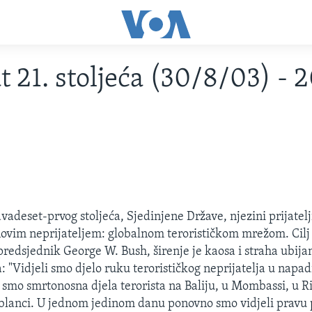
at 21. stoljeća (30/8/03) - 
adeset-prvog stoljeća, Sjedinjene Države, njezini prijatelji
 novim neprijateljem: globalnom terorističkom mrežom. Cilj t
predsjednik George W. Bush, širenje je kaosa i straha ubija
a: "Vidjeli smo djelo ruku terorističkog neprijatelja u nap
i smo smrtonosna djela terorista na Baliju, u Mombassi, u R
ablanci. U jednom jedinom danu ponovno smo vidjeli pravu 