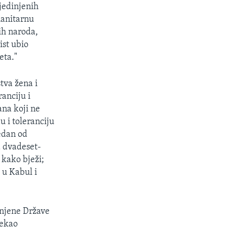
Ujedinjenih
manitarnu
ih naroda,
ist ubio
eta."
stva žena i
ranciju i
ana koji ne
u i toleranciju
jedan od
d dvadeset-
 kako bježi;
 u Kabul i
injene Države
rekao