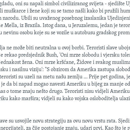
gdadu, oni su napali simbol civiliziranog svijeta - sjedište 
ili muškarce i žene koji su se tamo našli kako bi pružili hu
narodu. Ubili su uvaženog posebnog izaslanika Ujedinjen
e Mella, iz Brazila. Istog dana, u Jeruzalemu, jedan je teror
 nevinu osobu koje su se vozile u autobusu gradskog prom
ja ne može biti neutralna u ovoj borbi. Teroristi slave uboj
je rekao predsjednik Bush, 'Oni mrze slobodu i vjersku tole
jednakost žena. Oni mrze kršćane, Židove i svakog muslim
usku i nasilnu viziju': "S obzirom da Amerika zastupa slobod
 teroristi su uzeli na metu našu zemlju … Prije pet godina, 
o je da bi napad mogao navesti Ameriku u bijeg za manje o
nas o tome znaju nešto drugo. Teroristi nisu vidjeli Ameriku
iku kako maršira; vidjeli su kako vojska osloboditelja ulazi
ave su usvojile novu strategiju za ovu novu vrstu rata. Sjed
neprijatelj, za čije postojanje znaju, udari prvi. Kao što je 