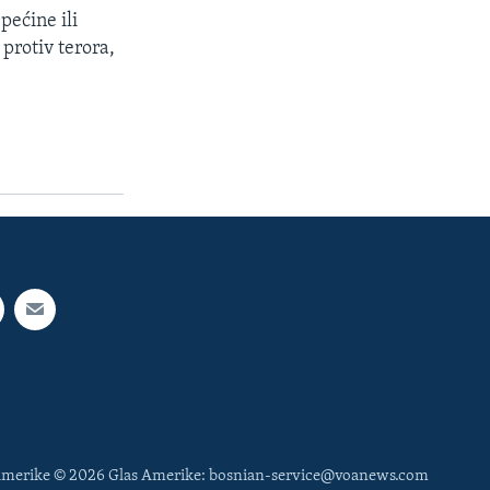
pećine ili
 protiv terora,
 Amerike © 2026 Glas Amerike: bosnian-service@voanews.com