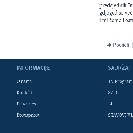
predsjednik Bus
gdjegod se već 
i mi ćemo i osta
Podijeli
INFORMACIJE
SADRŽAJ
Learning English
O nama
TV Program
Kontakt
SAD
PRATITE NAS
Privatnost
BIH
Dostupnost
STAVOVI V
Jezici