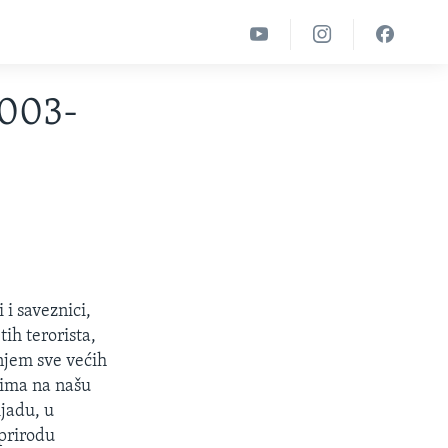
2003-
 i saveznici,
ih terorista,
njem sve većih
adima na našu
ijadu, u
prirodu