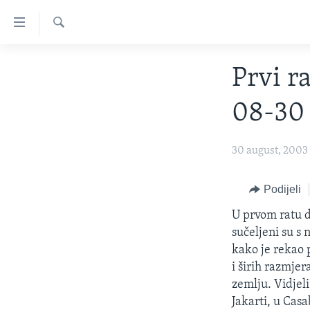
Linkovi
Pređi
na
Pretraživač
TV PROGRAM
glavni
Prvi r
sadržaj
VIDEO
Pređi
08-30
FOTOGRAFIJE DANA
na
glavnu
VIJESTI
30 august, 2003
navigaciju
NAUKA I TEHNOLOGIJA
SJEDINJENE AMERIČKE DRŽAVE
Idi
na
SPECIJALNI PROJEKTI
BOSNA I HERCEGOVINA
Podijeli
pretragu
KORUPCIJA
SVIJET
U prvom ratu dv
sučeljeni su s
SLOBODA MEDIJA
kako je rekao 
ŽENSKA STRANA
i širih razmjer
zemlju. Vidjel
IZBJEGLIČKA STRANA
Jakarti, u Cas