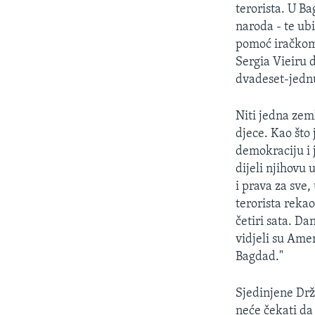
MAGAZIN
terorista. U Ba
O GLASU AMERIKE
naroda - te ub
pomoć iračkom 
Sergia Vieiru d
dvadeset-jednu
Niti jedna zeml
djece. Kao što 
demokraciju i 
dijeli njihovu 
i prava za sve,
terorista reka
četiri sata. Da
vidjeli su Amer
Bagdad."
Sjedinjene Drž
neće čekati da 