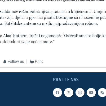
 Saddamov režim zabranjivao, sada su u knjižarama. Umjet
ti svoja djela, a pjesnici pisati. Dostupne su i inozemne pub
zija. Satelitske antene su među najprodavanijom robom.
ao Alaa' Kathem, irački nogometaš: "Osjećali smo se bolje k
 oslobođeni svoje noćne more."
Follow us
Print
PRATITE NAS