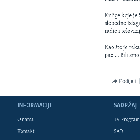
Knjige koje je
slobodno izlaga
radio i televi
Kao što je rek
pao … Bili smo
Podijeli
INFORMACIJE
SADRŽAJ
Learning English
O nama
TV Program
Kontakt
SAD
PRATITE NAS