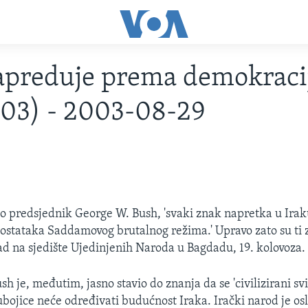
apreduje prema demokraci
03) - 2003-08-29
ao predsjednik George W. Bush, 'svaki znak napretka u Ira
i ostataka Saddamovog brutalnog režima.' Upravo zato su ti z
 na sjedište Ujedinjenih Naroda u Bagdadu, 19. kolovoza.
h je, međutim, jasno stavio do znanja da se 'civilizirani svi
i ubojice neće određivati budućnost Iraka. Irački narod je o