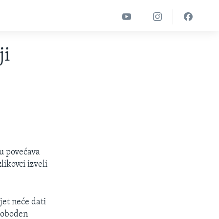
ji
ku povećava
likovci izveli
jet neće dati
slobođen