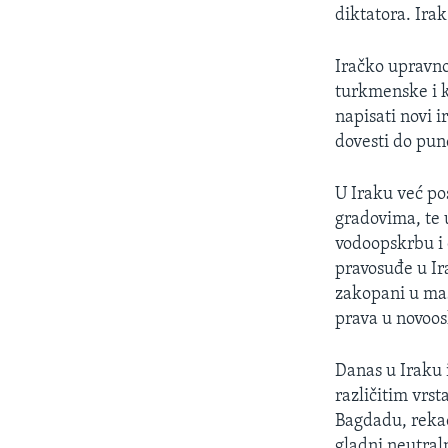
MAGAZIN
diktatora. Ira
O GLASU AMERIKE
Iračko upravno 
turkmenske i k
napisati novi i
dovesti do pun
U Iraku već po
gradovima, te 
vodoopskrbu i 
pravosuđe u Ir
zakopani u mas
prava u novoo
Danas u Iraku 
različitim vrs
Bagdadu, rekao
gladni neutral