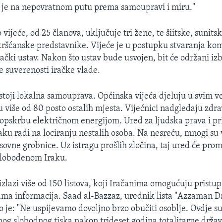
k je na nepovratnom putu prema samoupravi i miru."
vijeće, od 25 članova, uključuje tri žene, te šiitske, sunits
ršćanske predstavnike. Vijeće je u postupku stvaranja komi
rački ustav. Nakon što ustav bude usvojen, bit će održani izb
e suverenosti iračke vlade.
stoji lokalna samouprava. Općinska vijeća djeluju u svim v
u više od 80 posto ostalih mjesta. Vijećnici nadgledaju zdr
opskrbu električnom energijom. Ured za ljudska prava i pr
aku radi na lociranju nestalih osoba. Na nesreću, mnogi su 
ovne grobnice. Uz istragu prošlih zločina, taj ured će prom
slobođenom Iraku.
izlazi više od 150 listova, koji Iračanima omogućuju prist
tama informacija. Saad al-Bazzaz, urednik lista "Azzaman Da
 je: "Ne uspijevamo dovoljno brzo obučiti osoblje. Ovdje su
nog slobodnog tiska nakon trideset godina totalitarne držav