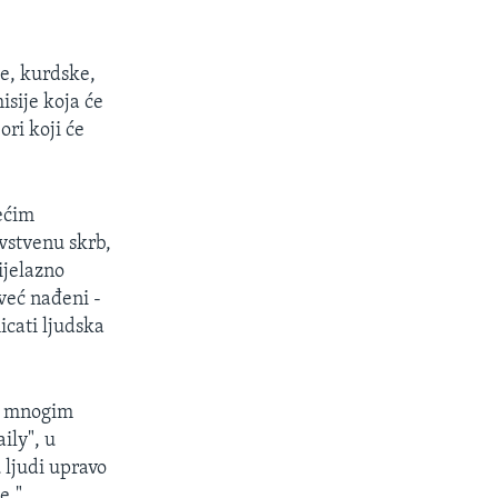
ke, kurdske,
sije koja će
ori koji će
ećim
avstvenu skrb,
ijelazno
već nađeni -
icati ljudska
up mnogim
ily", u
 ljudi upravo
e."