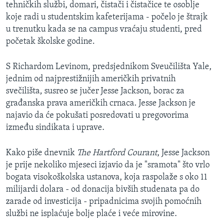
tehničkih službi, domari, čistači i čistačice te osoblje
MAGAZIN
koje radi u studentskim kafeterijama - počelo je štrajk
O GLASU AMERIKE
u trenutku kada se na campus vraćaju studenti, pred
početak školske godine.
Learning English
S Richardom Levinom, predsjednikom Sveučilišta Yale,
jednim od najprestižnijih američkih privatnih
PRATITE NAS
svečilišta, susreo se jučer Jesse Jackson, borac za
građanska prava američkih crnaca. Jesse Jackson je
najavio da će pokušati posredovati u pregovorima
Jezici
između sindikata i uprave.
Kako piše dnevnik
The Hartford Courant
, Jesse Jackson
je prije nekoliko mjeseci izjavio da je "sramota" što vrlo
bogata visokoškolska ustanova, koja raspolaže s oko 11
milijardi dolara - od donacija bivših studenata pa do
zarade od investicija - pripadnicima svojih pomoćnih
službi ne isplaćuje bolje plaće i veće mirovine.