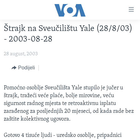
Linkovi
Pređi
na
Štrajk na Sveučilištu Yale (28/8/03)
glavni
TV PROGRAM
sadržaj
- 2003-08-28
VIDEO
Pređi
na
28 august, 2003
FOTOGRAFIJE DANA
glavnu
VIJESTI
Podijeli
navigaciju
Idi
NAUKA I TEHNOLOGIJA
SJEDINJENE AMERIČKE DRŽAVE
na
Pomoćno osoblje Sveučilišta Yale stupilo je jučer u
SPECIJALNI PROJEKTI
BOSNA I HERCEGOVINA
pretragu
štrajk, tražeći veće plaće, bolje mirovine, veću
KORUPCIJA
SVIJET
sigurnost radnog mjesta te retroaktivnu isplatu
zarađenog za posljednjih 20 mjeseci, od kada rade bez
SLOBODA MEDIJA
zaštite kolektivnog ugovora.
ŽENSKA STRANA
IZBJEGLIČKA STRANA
Gotovo 4 tisuće ljudi - uredsko osoblje, pripadnici