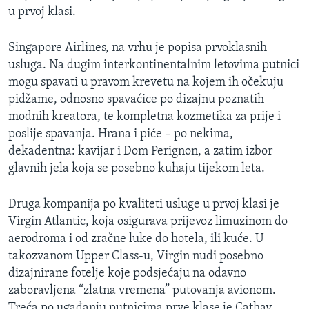
u prvoj klasi.
MAGAZIN
O GLASU AMERIKE
Singapore Airlines, na vrhu je popisa prvoklasnih
usluga. Na dugim interkontinentalnim letovima putnici
Learning English
mogu spavati u pravom krevetu na kojem ih očekuju
pidžame, odnosno spavaćice po dizajnu poznatih
PRATITE NAS
modnih kreatora, te kompletna kozmetika za prije i
poslije spavanja. Hrana i piće – po nekima,
dekadentna: kavijar i Dom Perignon, a zatim izbor
glavnih jela koja se posebno kuhaju tijekom leta.
Jezici
Druga kompanija po kvaliteti usluge u prvoj klasi je
Virgin Atlantic, koja osigurava prijevoz limuzinom do
aerodroma i od zračne luke do hotela, ili kuće. U
takozvanom Upper Class-u, Virgin nudi posebno
dizajnirane fotelje koje podsjećaju na odavno
zaboravljena “zlatna vremena” putovanja avionom.
Treća po ugađanju putnicima prve klase je Cathay