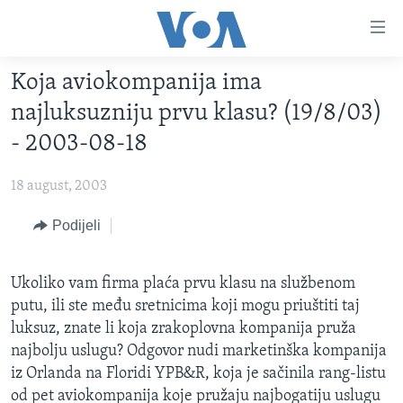
Linkovi
Pređi
na
Koja aviokompanija ima
glavni
TV PROGRAM
sadržaj
najluksuzniju prvu klasu? (19/8/03)
VIDEO
Pređi
- 2003-08-18
na
FOTOGRAFIJE DANA
glavnu
18 august, 2003
VIJESTI
navigaciju
Idi
NAUKA I TEHNOLOGIJA
Podijeli
SJEDINJENE AMERIČKE DRŽAVE
na
SPECIJALNI PROJEKTI
BOSNA I HERCEGOVINA
pretragu
Ukoliko vam firma plaća prvu klasu na službenom
KORUPCIJA
SVIJET
putu, ili ste među sretnicima koji mogu priuštiti taj
SLOBODA MEDIJA
luksuz, znate li koja zrakoplovna kompanija pruža
najbolju uslugu? Odgovor nudi marketinška kompanija
ŽENSKA STRANA
iz Orlanda na Floridi YPB&R, koja je sačinila rang-listu
IZBJEGLIČKA STRANA
od pet aviokompanija koje pružaju najbogatiju uslugu