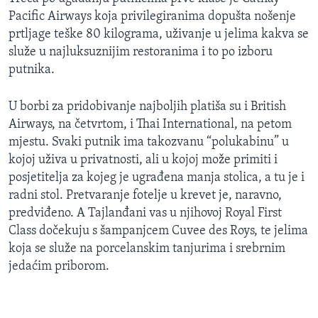
Pacific Airways koja privilegiranima dopušta nošenje
prtljage teške 80 kilograma, uživanje u jelima kakva se
služe u najluksuznijim restoranima i to po izboru
putnika.
U borbi za pridobivanje najboljih platiša su i British
Airways, na četvrtom, i Thai International, na petom
mjestu. Svaki putnik ima takozvanu “polukabinu” u
kojoj uživa u privatnosti, ali u kojoj može primiti i
posjetitelja za kojeg je ugrađena manja stolica, a tu je i
radni stol. Pretvaranje fotelje u krevet je, naravno,
predviđeno. A Tajlanđani vas u njihovoj Royal First
Class dočekuju s šampanjcem Cuvee des Roys, te jelima
koja se služe na porcelanskim tanjurima i srebrnim
jedaćim priborom.