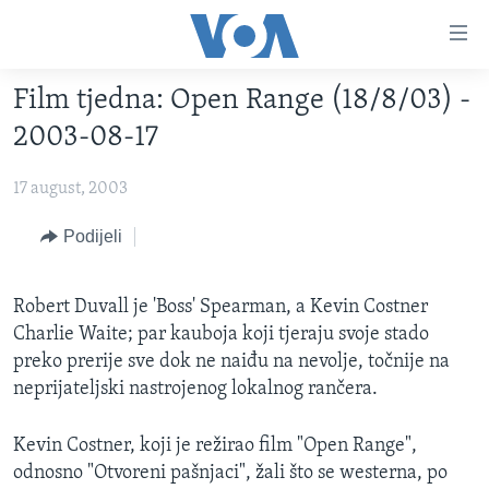
Linkovi
Pređi
na
Film tjedna: Open Range (18/8/03) -
glavni
TV PROGRAM
sadržaj
2003-08-17
VIDEO
Pređi
na
17 august, 2003
FOTOGRAFIJE DANA
glavnu
VIJESTI
Podijeli
navigaciju
Idi
NAUKA I TEHNOLOGIJA
SJEDINJENE AMERIČKE DRŽAVE
na
Robert Duvall je 'Boss' Spearman, a Kevin Costner
SPECIJALNI PROJEKTI
BOSNA I HERCEGOVINA
pretragu
Charlie Waite; par kauboja koji tjeraju svoje stado
KORUPCIJA
SVIJET
preko prerije sve dok ne naiđu na nevolje, točnije na
neprijateljski nastrojenog lokalnog rančera.
SLOBODA MEDIJA
ŽENSKA STRANA
Kevin Costner, koji je režirao film "Open Range",
IZBJEGLIČKA STRANA
odnosno "Otvoreni pašnjaci", žali što se westerna, po