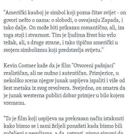
"Američki kauboj je simbol koji pozna čitav svijet - on
govori nešto o nama: o slobodi, o osvajanju Zapada, i
tako dalje. On može biti prikazan romantično, ali, iza
toga stoji i stvarnost. Tim je ljudima život bio vrlo
težak, ali, s druge strane, i tako tipično američki u
svojem simbolizmu koji predstavlja svijetu."
Kevin Costner kaže da je film "Otvoreni pašnjaci"
realističan, ali ne nužno i autentičan. Primjerice, u
nekoliko scena njegov junak uspijeva ispaliti i više od
šest metaka iz svog revolvera. Svejedno, on smatra da
je junak westerna publici dobar primjer u bilo kojem
vremenu.
"To je film koji uspijeva na prekrasan način istaknuti
kako bismo se i sami željeli ponašati kada bismo bili
sučeljeni s nevoljama, a da, ustvari, nismo sigurni da