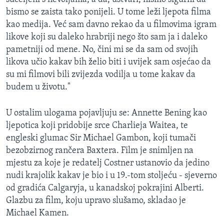
bismo se zaista tako ponijeli. U tome leži ljepota filma
kao medija. Već sam davno rekao da u filmovima igram
likove koji su daleko hrabriji nego što sam ja i daleko
pametniji od mene. No, čini mi se da sam od svojih
likova učio kakav bih želio biti i uvijek sam osjećao da
su mi filmovi bili zvijezda vodilja u tome kakav da
budem u životu."
U ostalim ulogama pojavljuju se: Annette Bening kao
ljepotica koji pridobije srce Charlieja Waitea, te
engleski glumac Sir Michael Gambon, koji tumači
bezobzirnog rančera Baxtera. Film je snimljen na
mjestu za koje je redatelj Costner ustanovio da jedino
nudi krajolik kakav je bio i u 19.-tom stoljeću - sjeverno
od gradića Calgaryja, u kanadskoj pokrajini Alberti.
Glazbu za film, koju upravo slušamo, skladao je
Michael Kamen.