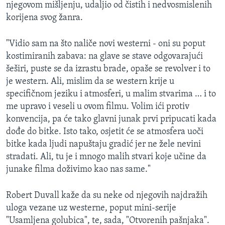
njegovom mišljenju, udaljio od čistih i nedvosmislenih
MAGAZIN
korijena svog žanra.
O GLASU AMERIKE
"Vidio sam na što naliče novi westerni - oni su poput
Learning English
kostimiranih zabava: na glave se stave odgovarajući
šeširi, puste se da izrastu brade, opaše se revolver i to
je western. Ali, mislim da se western krije u
PRATITE NAS
specifičnom jeziku i atmosferi, u malim stvarima … i to
me upravo i veseli u ovom filmu. Volim ići protiv
konvencija, pa će tako glavni junak prvi pripucati kada
Jezici
dođe do bitke. Isto tako, osjetit će se atmosfera uoči
bitke kada ljudi napuštaju gradić jer ne žele nevini
stradati. Ali, tu je i mnogo malih stvari koje učine da
junake filma doživimo kao nas same."
Robert Duvall kaže da su neke od njegovih najdražih
uloga vezane uz westerne, poput mini-serije
"Usamljena golubica", te, sada, "Otvorenih pašnjaka".