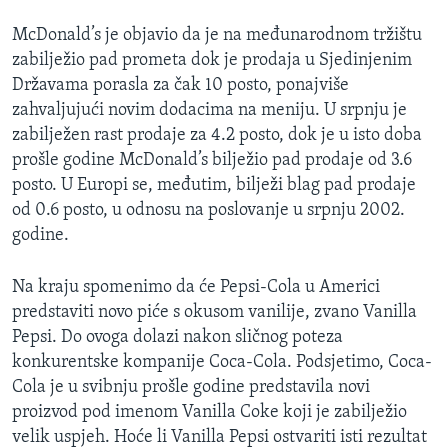
MAGAZIN
McDonald’s je objavio da je na međunarodnom tržištu
O GLASU AMERIKE
zabilježio pad prometa dok je prodaja u Sjedinjenim
Državama porasla za čak 10 posto, ponajviše
Learning English
zahvaljujući novim dodacima na meniju. U srpnju je
zabilježen rast prodaje za 4.2 posto, dok je u isto doba
prošle godine McDonald’s bilježio pad prodaje od 3.6
PRATITE NAS
posto. U Europi se, međutim, bilježi blag pad prodaje
od 0.6 posto, u odnosu na poslovanje u srpnju 2002.
godine.
Jezici
Na kraju spomenimo da će Pepsi-Cola u Americi
predstaviti novo piće s okusom vanilije, zvano Vanilla
Pepsi. Do ovoga dolazi nakon sličnog poteza
konkurentske kompanije Coca-Cola. Podsjetimo, Coca-
Cola je u svibnju prošle godine predstavila novi
proizvod pod imenom Vanilla Coke koji je zabilježio
velik uspjeh. Hoće li Vanilla Pepsi ostvariti isti rezultat