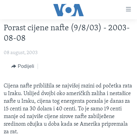
Linkovi
Pređi
na
Porast cijene nafte (9/8/03) - 2003-
glavni
TV PROGRAM
sadržaj
08-08
VIDEO
Pređi
na
08 august, 2003
FOTOGRAFIJE DANA
glavnu
VIJESTI
Podijeli
navigaciju
Idi
NAUKA I TEHNOLOGIJA
SJEDINJENE AMERIČKE DRŽAVE
na
Cijena nafte približila se najvišoj razini od početka rata
SPECIJALNI PROJEKTI
BOSNA I HERCEGOVINA
pretragu
u Iraku. Uslijed dvojbi oko američkih zaliha i nestašice
KORUPCIJA
SVIJET
nafte u Iraku, cijena tog energenta porasla je danas za
15 centi na 30 dolara i 40 centi. To je samo 19 centi
SLOBODA MEDIJA
manje od najviše cijene sirove nafte zabilježene
ŽENSKA STRANA
sredinom ožujka u doba kada se Amerika pripremala
IZBJEGLIČKA STRANA
za rat.