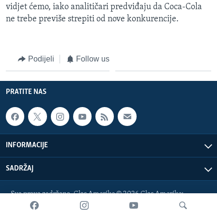
vidjet ćemo, iako analitičari predviđaju da Coca-Cola
ne trebe previše strepiti od nove konkurencije.
Podijeli
Follow us
PRATITE NAS
INFORMACIJE
SADRŽAJ
Sva prava zadržana. Glas Amerike © 2026 Glas Amerike:
bosnian-service@voanews.com