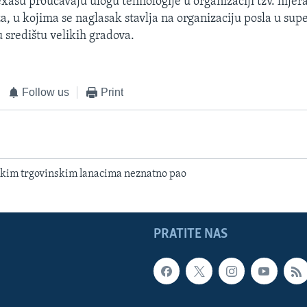
xasu proučavaju ulogu tehnologije u organizaciji tzv. hijer
, u kojima se naglasak stavlja na organizaciju posla u su
u središtu velikih gradova.
Follow us
Print
kim trgovinskim lanacima neznatno pao
PRATITE NAS