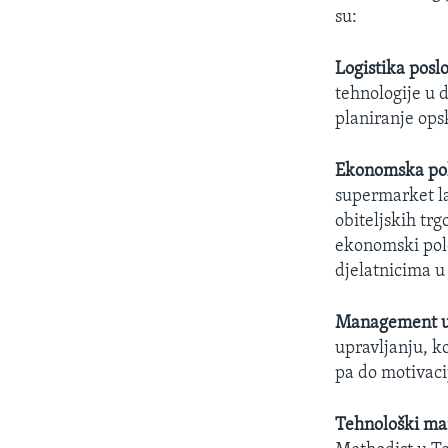
MAGAZIN
su:
O GLASU AMERIKE
Logistika posl
tehnologije u 
planiranje ops
Ekonomska poli
supermarket la
obiteljskih tr
ekonomski polo
djelatnicima u 
Management u 
upravljanju, k
pa do motivaci
Tehnološki m