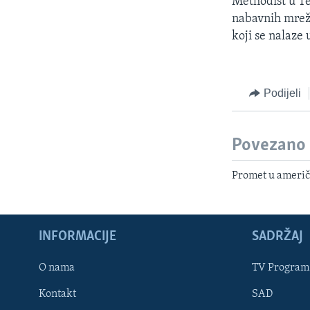
Methodist u Te
nabavnih mreža
koji se nalaze 
Podijeli
Povezano
Promet u američ
INFORMACIJE
SADRŽAJ
Learning English
O nama
TV Program
Kontakt
SAD
PRATITE NAS