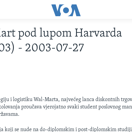
art pod lupom Harvarda
03) - 2003-07-27
giju i logistiku Wal-Marta, najvećeg lanca diskontnih trgov
kolovanja proučava vjerojatno svaki student poslovnog m
ržavama.
ja koji se nude na do-diplomskim i post-diplomskim studij