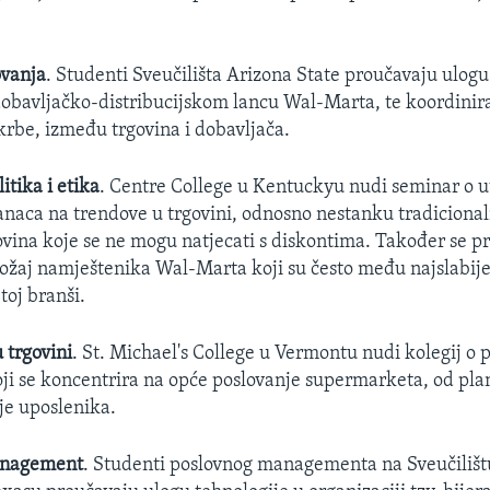
ovanja
. Studenti Sveučilišta Arizona State proučavaju ulog
dobavljačko-distribucijskom lancu Wal-Marta, te koordinira
krbe, između trgovina i dobavljača.
tika i etika
. Centre College u Kentuckyu nudi seminar o ut
naca na trendove u trgovini, odnosno nestanku tradiciona
govina koje se ne mogu natjecati s diskontima. Također se p
žaj namještenika Wal-Marta koji su često među najslabij
toj branši.
trgovini
. St. Michael's College u Vermontu nudi kolegij o
oji se koncentrira na opće poslovanje supermarketa, od pl
je uposlenika.
anagement
. Studenti poslovnog managementa na Sveučiliš