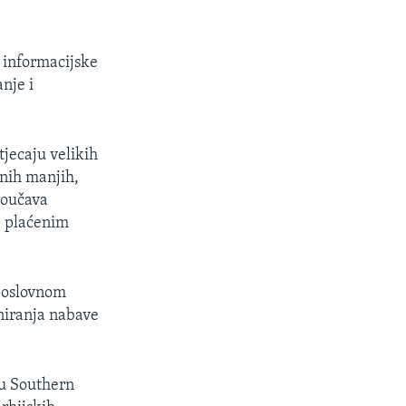
u informacijske
nje i
jecaju velikih
lnih manjih,
roučava
e plaćenim
 poslovnom
aniranja nabave
tu Southern