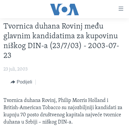
Linkovi
Pređi
na
Tvornica duhana Rovinj među
glavni
TV PROGRAM
sadržaj
glavnim kandidatima za kupovinu
VIDEO
Pređi
niškog DIN-a (23/7/03) - 2003-07-
na
FOTOGRAFIJE DANA
23
glavnu
VIJESTI
navigaciju
23 juli, 2003
Idi
NAUKA I TEHNOLOGIJA
SJEDINJENE AMERIČKE DRŽAVE
na
Podijeli
SPECIJALNI PROJEKTI
BOSNA I HERCEGOVINA
pretragu
KORUPCIJA
SVIJET
Tvornica duhana Rovinj, Philip Morris Holland i
SLOBODA MEDIJA
British-American Tobacco su najozbiljniji kandidati za
ŽENSKA STRANA
kupnju 70 posto društvenog kapitala najveće tvornice
duhana u Srbiji – niškog DIN-a.
IZBJEGLIČKA STRANA