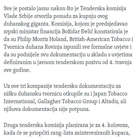
MAGAZIN
Sve je postalo jasno nakon što je Tenderska komisija
Vlade Srbije otvorila ponudu za kupnju ovog
O GLASU AMERIKE
duhanskog giganta. Komisija, kojom je predsjedavao
srpski ministar financija Božidar Đelić konstatirala je
Learning English
da su Philip Morris Holand, British-American Tobacco i
Tvornica duhana Rovinja ispunili sve formalne uvjete i
PRATITE NAS
da su podnijele svu dokumentaciju u skladu s uvjetima
definiranim u javnom tenderskom pozivu od 4. travnja
ove godine.
Jezici
Uz ove tri kompanije tendersku dokumentaciju za
nišku duhansku tvornicu otkupile su i Japan Tobacco
International, Gallagher Tobacco Group i Altadis, ali
njihova dokumentacija nije potpuna.
Druga tenderska komisija planirana je za 4. kolovoza,
kada će se priopćiti rang-lista zainteresiranih kupaca,