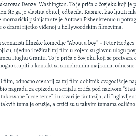
skarovac Denzel Washington. To je priča o čovjeku koji je p
on što ga je vlastita obitelj odbacila. Kasnije, kao ljutiti m
mornarički psihijatar te je Antown Fisher krenuo u potra
 je o drami rijetko viđenoj u hollywoodskim filmovima.
i scenaristi filmske komedije “About a boy” – Peter Hedges 
oji su, ujedno i režirali taj film u kojem su glavnu ulogu povj
mcu Hughu Grantu. To je priča o čovjeku koji se pretvara d
 mogao stupiti u kontakt sa samohranim majkama, odnosno
ani film, odnosno scenarij za taj film dobitnik ovogodišnje 
bio nagradu za epizodu u serijalu crtića pod nazivom “Stati
 takozvane “crne teme” i u stvari je fantazija, ali “uglavljen
d takvih tema je oružje, a crtići su u takvim temama odličn