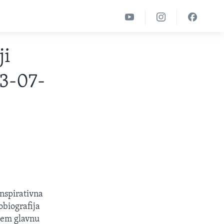
ji
03-07-
inspirativna
obiografija
ojem glavnu