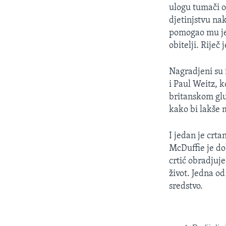
MAGAZIN
ulogu tumači o
O GLASU AMERIKE
djetinjstvu nak
pomogao mu je 
obitelji. Riječ
Nagradjeni su 
i Paul Weitz, k
britanskom glu
kako bi lakše
I jedan je crt
McDuffie je do
crtić obradjuje
život. Jedna o
sredstvo.