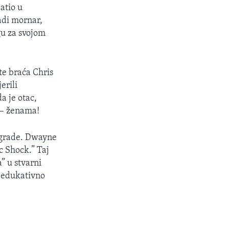
atio u
ladi mornar,
gu za svojom
te braća Chris
erili
a je otac,
 – ženama!
nagrade. Dwayne
c Shock.” Taj
a” u stvarni
o edukativno