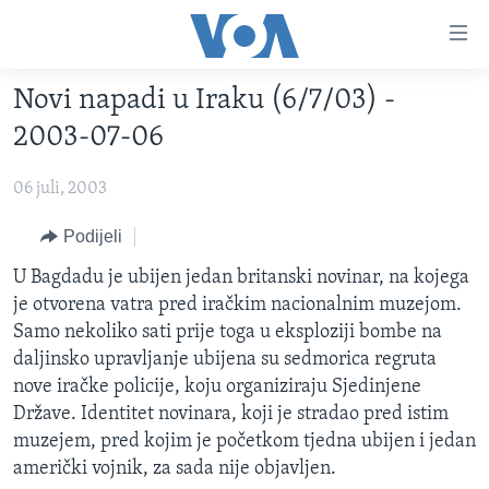
Linkovi
Pređi
na
Novi napadi u Iraku (6/7/03) -
glavni
TV PROGRAM
sadržaj
2003-07-06
VIDEO
Pređi
na
06 juli, 2003
FOTOGRAFIJE DANA
glavnu
VIJESTI
Podijeli
navigaciju
Idi
NAUKA I TEHNOLOGIJA
SJEDINJENE AMERIČKE DRŽAVE
U Bagdadu je ubijen jedan britanski novinar, na kojega
na
je otvorena vatra pred iračkim nacionalnim muzejom.
SPECIJALNI PROJEKTI
BOSNA I HERCEGOVINA
pretragu
Samo nekoliko sati prije toga u eksploziji bombe na
KORUPCIJA
SVIJET
daljinsko upravljanje ubijena su sedmorica regruta
nove iračke policije, koju organiziraju Sjedinjene
SLOBODA MEDIJA
Države. Identitet novinara, koji je stradao pred istim
ŽENSKA STRANA
muzejem, pred kojim je početkom tjedna ubijen i jedan
američki vojnik, za sada nije objavljen.
IZBJEGLIČKA STRANA