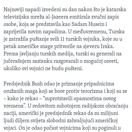
MAGAZIN
Najnoviji napadi izvedeni su dan nakon što je katarska
O GLASU AMERIKE
televizijska mreža al-Jazeera emitirala zvučni zapis
osobe, koja se predstavila kao Sadam Husein i
Learning English
zaprijetila novim napadima. U međuvremenu, Turska
je zatražila puštanje svih 11 turskih vojnika, koje su u
petak američke snage pritvorile na sjeveru Iraka.
PRATITE NAS
Prema javljanju turskih medija, turski su generali na
jučerašnjem sastanku razgovarali o mogućoj osveti,
ukoliko svi vojnici ne budu pušteni.
Jezici
Predsjednik Bush odao je priznanje pripadnicima
oružanih snaga koji se bore protiv terorizma i koji su se
– kako je rekao – “suprotstavili opasnostima novog
vremena”. U redovitom subotnjem radijskom obraćanju
naciji, američki je predsjednik rekao da su milijuni
ljudi diljem svijeta slobodni zahvaljujući američkoj
vojsci. On je odao počast vojnicima koji su poginuli u