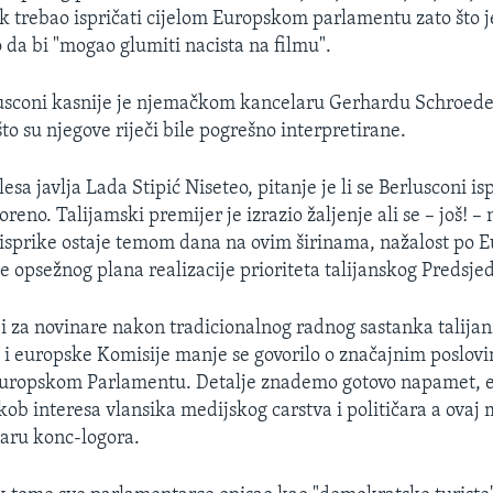
nik trebao ispričati cijelom Europskom parlamentu zato što 
 da bi "mogao glumiti nacista na filmu".
usconi kasnije je njemačkom kancelaru Gerhardu Schroede
što su njegove riječi bile pogrešno interpretirane.
esa javlja Lada Stipić Niseteo, pitanje je li se Berlusconi ispr
reno. Talijamski premijer je izrazio žaljenje ali se – još! – n
 isprike ostaje temom dana na ovim širinama, nažalost po E
e opsežnog plana realizacije prioriteta talijanskog Predsje
i za novinare nakon tradicionalnog radnog sastanka talija
 i europske Komisije manje se govorilo o značajnim poslovim
Europskom Parlamentu. Detalje znademo gotovo napamet, 
ukob interesa vlansika medijskog carstva i političara a ovaj
aru konc-logora.