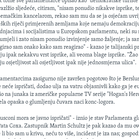
 k tome sve parlamentarce opisao kao "demokratske turiste
razlžio sljedeće, citiram, "nisam ponudio nikakve isprike, 
njemačkim kancelarom, rekao sam mu da se ja osjećam uvri
ških riječi primjerenih zemljama koje nemaju demokraciju
odnjacima i socijalistima u Europskom parlamentu, neki su 
mjeli i zato nisam ponudio izvinjenje samo žaljenje; ja sa
agirao sam onako kako sam reagirao" - kazao je talijanski p
aju ipak nekakvu vrst isprike, ali veoma blage isprike. "Žao
ju osjetljivost ali osjetljivost ipak nije jednosmjerna ulica".
lamentarcima zasigurno nije završen pogotovo što je Berslus
se neće ispričati, dodao ulja na vatru objasnivši kako ga je 
io na junaka iz američke popularne TV serije "Hogan's Hero
tjela opaska o glumljenju čuvara naci konc-logora.
usconi mora se javno ispričati" - iznio je stav Parlamenta g
ata Coxa. Zastupnik Martin Schultz je pak kazao da mu ov
 li bio sam u krivu, neću to više, incident je iza nas; gospo