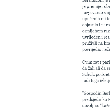
Berslusconi je
je premijer ob
razgovarao s 
upućenih mi te
objasnio i nar
osmijehom razu
uvrijeđen i re
pruživši na kr
povrijedio neči
Ovim rat s par
da žali ali da 
Schulz podsjet
radi toga izle
"Gospodin Berl
predsjednika P
dovoljno: "kaže