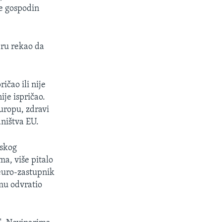
je gospodin
ru rekao da
ičao ili nije
ije ispričao.
uropu, zdravi
dništva EU.
nskog
a, više pitalo
euro-zastupnik
 mu odvratio