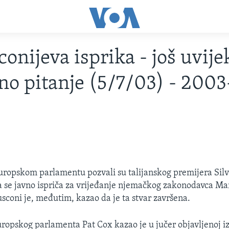
conijeva isprika - još uvije
no pitanje (5/7/03) - 200
uropskom parlamentu pozvali su talijanskog premijera Silv
a se javno ispriča za vrijeđanje njemačkog zakonodavca Ma
sconi je, međutim, kazao da je ta stvar završena.
ropskog parlamenta Pat Cox kazao je u jučer objavljenoj izj