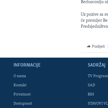
Berlusconiju ni
Uz pozive sa sv
će premijer Be
Predsjedništva
Podijeli
INFORMACIJE
SADRŽAJ
Learning English
O nama
TV Program
Kontakt
SAD
PRATITE NAS
Privatnost
BIH
Dostupnost
STAVOVI V