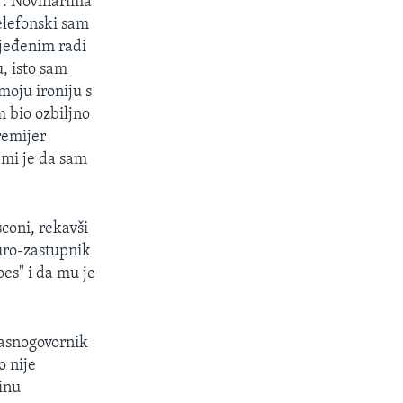
". Novinarima
telefonski sam
jeđenim radi
, isto sam
moju ironiju s
m bio ozbiljno
remijer
 mi je da sam
coni, rekavši
euro-zastupnik
es" i da mu je
lasnogovornik
o nije
dinu