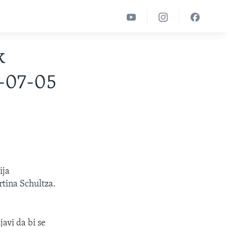
k
3-07-05
ija
rtina Schultza.
avi da bi se