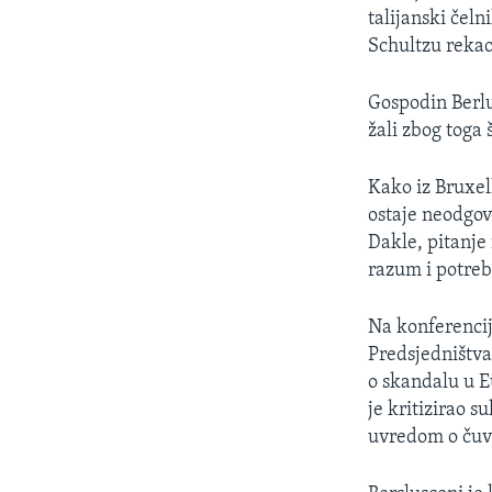
MAGAZIN
talijanski čel
O GLASU AMERIKE
Schultzu rekao
Gospodin Berl
žali zbog toga 
Kako iz Bruxell
ostaje neodgovo
Dakle, pitanje
razum i potreb
Na konferencij
Predsjedništva
o skandalu u 
je kritizirao s
uvredom o čuv