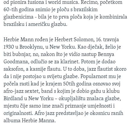
od pionira fusiona i world musica. Recimo, početkom
MAGAZIN
60-tih godina snimio je ploču s brazilskim
O GLASU AMERIKE
glazbenicima - bila je to prva ploča koja je kombinirala
brazilsku i američku glazbu.
Learning English
Herbie Mann rođen je Herbert Solomon, 16. travnja
1930 u Brooklynu, u New Yorku. Kao dječak, želio je
PRATITE NAS
biti bubnjar, no, nakon što je vidio nastup Bennya
Goodmana, odlučio se za klarinet. Potom je dodao
saksofon, a kasnije flautu. U to doba, jazz flautist skoro
Jezici
da i nije postojao u svijetu glazbe. Popularnost mu je
počela rasti kad je krajem 50tih godina osnovao svoj
afro-jazz sextet, band s kojim je dobio gažu u klubu
Birdland u New Yorku – okupljalištu znalaca glazbe,
mjestu čije samo ime znači priznanje umješnosti i
originalnosti. Afro jazz predstavljao je okosnicu ranih
albuma Herbie Manna.