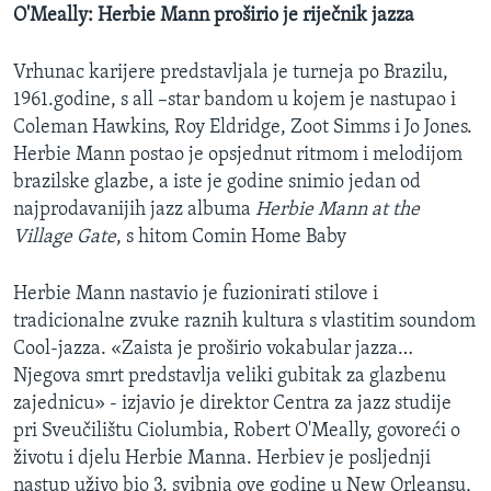
O'Meally: Herbie Mann proširio je riječnik jazza
Vrhunac karijere predstavljala je turneja po Brazilu,
1961.godine, s all –star bandom u kojem je nastupao i
Coleman Hawkins, Roy Eldridge, Zoot Simms i Jo Jones.
Herbie Mann postao je opsjednut ritmom i melodijom
brazilske glazbe, a iste je godine snimio jedan od
najprodavanijih jazz albuma
Herbie Mann at the
Village Gate
, s hitom Comin Home Baby
Herbie Mann nastavio je fuzionirati stilove i
tradicionalne zvuke raznih kultura s vlastitim soundom
Cool-jazza. «Zaista je proširio vokabular jazza…
Njegova smrt predstavlja veliki gubitak za glazbenu
zajednicu» - izjavio je direktor Centra za jazz studije
pri Sveučilištu Ciolumbia, Robert O'Meally, govoreći o
životu i djelu Herbie Manna. Herbiev je posljednji
nastup uživo bio 3. svibnja ove godine u New Orleansu,