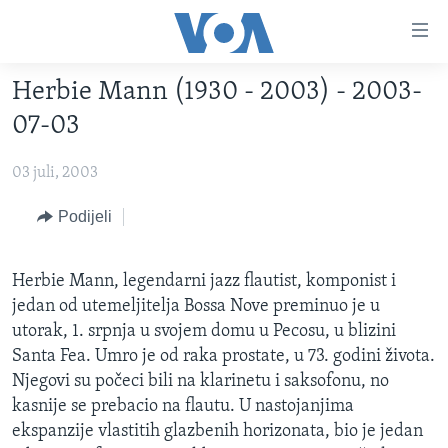
Linkovi
Pređi
na
Herbie Mann (1930 - 2003) - 2003-
glavni
TV PROGRAM
sadržaj
07-03
VIDEO
Pređi
na
03 juli, 2003
FOTOGRAFIJE DANA
glavnu
VIJESTI
Podijeli
navigaciju
Idi
NAUKA I TEHNOLOGIJA
SJEDINJENE AMERIČKE DRŽAVE
na
Herbie Mann, legendarni jazz flautist, komponist i
SPECIJALNI PROJEKTI
BOSNA I HERCEGOVINA
pretragu
jedan od utemeljitelja Bossa Nove preminuo je u
KORUPCIJA
SVIJET
utorak, 1. srpnja u svojem domu u Pecosu, u blizini
Santa Fea. Umro je od raka prostate, u 73. godini života.
SLOBODA MEDIJA
Njegovi su počeci bili na klarinetu i saksofonu, no
ŽENSKA STRANA
kasnije se prebacio na flautu. U nastojanjima
IZBJEGLIČKA STRANA
ekspanzije vlastitih glazbenih horizonata, bio je jedan