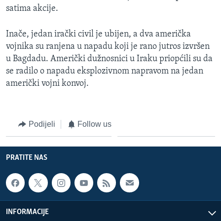
satima akcije.
MAGAZIN
O GLASU AMERIKE
Inače, jedan irački civil je ubijen, a dva američka
vojnika su ranjena u napadu koji je rano jutros izvršen
Learning English
u Bagdadu. Američki dužnosnici u Iraku priopćili su da
se radilo o napadu eksplozivnom napravom na jedan
PRATITE NAS
američki vojni konvoj.
Podijeli
Follow us
Jezici
PRATITE NAS
INFORMACIJE