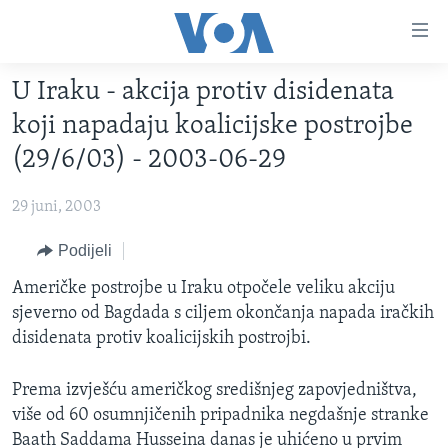
Linkovi
Pređi
na
U Iraku - akcija protiv disidenata
glavni
TV PROGRAM
sadržaj
koji napadaju koalicijske postrojbe
VIDEO
Pređi
(29/6/03) - 2003-06-29
na
FOTOGRAFIJE DANA
glavnu
29 juni, 2003
VIJESTI
navigaciju
Idi
NAUKA I TEHNOLOGIJA
Podijeli
SJEDINJENE AMERIČKE DRŽAVE
na
SPECIJALNI PROJEKTI
Američke postrojbe u Iraku otpočele veliku akciju
BOSNA I HERCEGOVINA
pretragu
sjeverno od Bagdada s ciljem okončanja napada iračkih
KORUPCIJA
SVIJET
disidenata protiv koalicijskih postrojbi.
SLOBODA MEDIJA
Prema izvješću američkog središnjeg zapovjedništva,
ŽENSKA STRANA
više od 60 osumnjičenih pripadnika negdašnje stranke
IZBJEGLIČKA STRANA
Baath Saddama Husseina danas je uhićeno u prvim