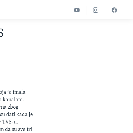
S
oja je imala
im kanalom.
rena zbog
su dati kada je
le TVS-u.
m da su sve tri