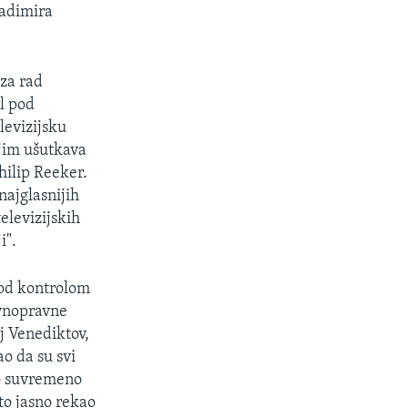
ladimira
 za rad
l pod
levizijsku
ojim ušutkava
hilip Reeker.
najglasnijih
elevizijskih
i".
 pod kontrolom
avnopravne
j Venediktov,
o da su svi
no suvremeno
to jasno rekao