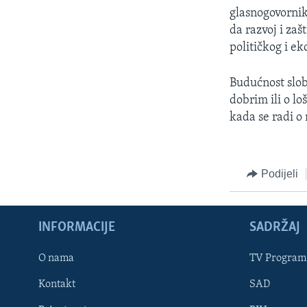
glasnogovornik
da razvoj i za
političkog i e
Budućnost slobo
dobrim ili o lo
kada se radi o 
Podijeli
INFORMACIJE
SADRŽAJ
Learning English
O nama
TV Program
Kontakt
SAD
PRATITE NAS