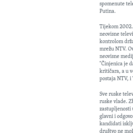
MAGAZIN
spomenute tele
O GLASU AMERIKE
Putina.
Tijekom 2002. 
neovisne telev
kontrolom drža
mrežu NTV. Ovi
neovisne medij
"Činjenica je d
kritičara, a u
postaja NTV, i 
Sve ruske tele
ruske vlade. Z
zastupljenosti
glavni i odgov
kandidati iskl
društvo ne mož