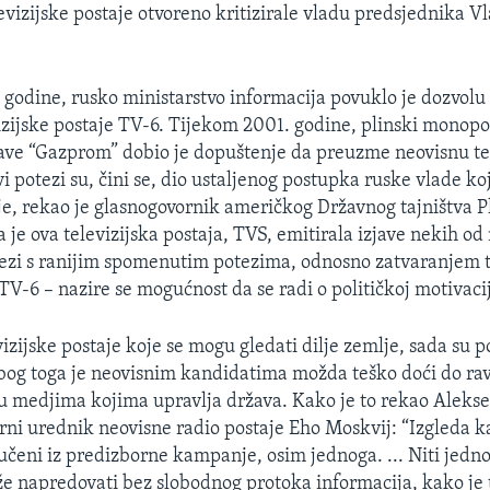
vizijske postaje otvoreno kritizirale vladu predsjednika V
godine, rusko ministarstvo informacija povuklo je dozvolu
izijske postaje TV-6. Tijekom 2001. godine, plinski monopo
ve “Gazprom” dobio je dopuštenje da preuzme neovisnu te
 potezi su, čini se, dio ustaljenog postupka ruske vlade k
e, rekao je glasnogovornik američkog Državnog tajništva P
a je ova televizijska postaja, TVS, emitirala izjave nekih od 
 vezi s ranijim spomenutim potezima, odnosno zatvaranjem t
TV-6 – nazire se mogućnost da se radi o političkoj motivacij
vizijske postaje koje se mogu gledati dilje zemlje, sada su
bog toga je neovisnim kandidatima možda teško doći do r
 u medjima kojima upravlja država. Kako je to rekao Alekse
orni urednik neovisne radio postaje Eho Moskvij: “Izgleda ka
jučeni iz predizborne kampanje, osim jednoga. ... Niti jed
e napredovati bez slobodnog protoka informacija, kako je 