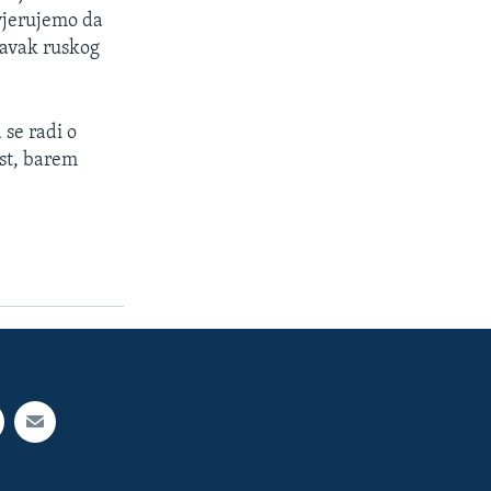
 vjerujemo da
stavak ruskog
 se radi o
ost, barem