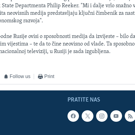
 State Departmenta Philip Reeker. "Mi i dalje vrlo snažno
štita neovisnih medija predstavljaju ključni čimbenik za na
konomskog razvoja".
dne Rusije ovisi o sposobnosti medija da izvijeste – bilo da
šim vijestima – te da to čine neovisno od vlade. Ta sposobn
nacionalnoj televiziji, u Rusiji je sada izgubljena.
Follow us
Print
PRATITE NAS