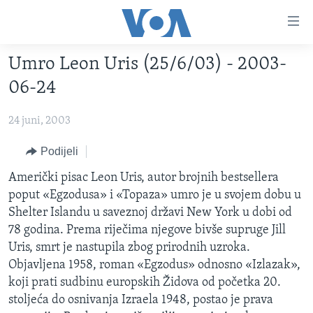
Linkovi
Pređi
na
Umro Leon Uris (25/6/03) - 2003-
glavni
TV PROGRAM
sadržaj
06-24
VIDEO
Pređi
na
24 juni, 2003
FOTOGRAFIJE DANA
glavnu
VIJESTI
Podijeli
navigaciju
Idi
NAUKA I TEHNOLOGIJA
SJEDINJENE AMERIČKE DRŽAVE
Američki pisac Leon Uris, autor brojnih bestsellera
na
poput «Egzodusa» i «Topaza» umro je u svojem dobu u
SPECIJALNI PROJEKTI
BOSNA I HERCEGOVINA
pretragu
Shelter Islandu u saveznoj državi New York u dobi od
KORUPCIJA
SVIJET
78 godina. Prema riječima njegove bivše supruge Jill
Uris, smrt je nastupila zbog prirodnih uzroka.
SLOBODA MEDIJA
Objavljena 1958, roman «Egzodus» odnosno «Izlazak»,
ŽENSKA STRANA
koji prati sudbinu europskih Židova od početka 20.
stoljeća do osnivanja Izraela 1948, postao je prava
IZBJEGLIČKA STRANA