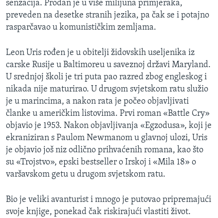
senzacija. Prodan je u više milijuna primjeraka,
MAGAZIN
preveden na desetke stranih jezika, pa čak se i potajno
O GLASU AMERIKE
rasparčavao u komunističkim zemljama.
Learning English
Leon Uris rođen je u obitelji židovskih useljenika iz
carske Rusije u Baltimoreu u saveznoj državi Maryland.
U srednjoj školi je tri puta pao razred zbog engleskog i
PRATITE NAS
nikada nije maturirao. U drugom svjetskom ratu služio
je u marincima, a nakon rata je počeo objavljivati
članke u američkim listovima. Prvi roman «Battle Cry»
Jezici
objavio je 1953. Nakon objavljivanja «Egzodusa», koji je
ekraniziran s Paulom Newmanom u glavnoj ulozi, Uris
je objavio još niz odlično prihvaćenih romana, kao što
su «Trojstvo», epski bestseller o Irskoj i «Mila 18» o
varšavskom getu u drugom svjetskom ratu.
Bio je veliki avanturist i mnogo je putovao pripremajući
svoje knjige, ponekad čak riskirajući vlastiti život.