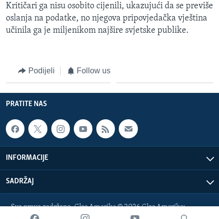
Kritičari ga nisu osobito cijenili, ukazujući da se previše
oslanja na podatke, no njegova pripovjedačka vještina
učinila ga je miljenikom najšire svjetske publike.
Podijeli
Follow us
PRATITE NAS
INFORMACIJE
SADRŽAJ
Sva prava zadržana. Glas Amerike © 2026 Glas Amerike:
bosnian-service@voanews.com