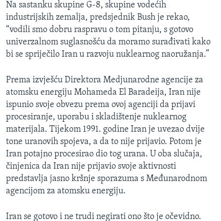
Na sastanku skupine G-8, skupine vodećih
MAGAZIN
industrijskih zemalja, predsjednik Bush je rekao,
O GLASU AMERIKE
“vodili smo dobru raspravu o tom pitanju, s gotovo
univerzalnom suglasnošću da moramo surađivati kako
Learning English
bi se spriječilo Iran u razvoju nuklearnog naoružanja.”
Prema izvješću Direktora Medjunarodne agencije za
PRATITE NAS
atomsku energiju Mohameda El Baradeija, Iran nije
ispunio svoje obvezu prema ovoj agenciji da prijavi
procesiranje, uporabu i skladištenje nuklearnog
Jezici
materijala. Tijekom 1991. godine Iran je uvezao dvije
tone uranovih spojeva, a da to nije prijavio. Potom je
Iran potajno procesirao dio tog urana. U oba slučaja,
činjenica da Iran nije prijavio svoje aktivnosti
predstavlja jasno kršnje sporazuma s Međunarodnom
agencijom za atomsku energiju.
Iran se gotovo i ne trudi negirati ono što je očevidno.