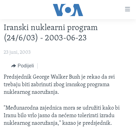
Linkovi
Pređi
na
Iranski nuklearni program
glavni
TV PROGRAM
sadržaj
(24/6/03) - 2003-06-23
VIDEO
Pređi
na
23 juni, 2003
FOTOGRAFIJE DANA
glavnu
VIJESTI
Podijeli
navigaciju
Idi
NAUKA I TEHNOLOGIJA
SJEDINJENE AMERIČKE DRŽAVE
Predsjednik George Walker Bush je rekao da svi
na
trebaju biti zabrinuti zbog iranskog programa
SPECIJALNI PROJEKTI
BOSNA I HERCEGOVINA
pretragu
nuklearnog naoružanja.
KORUPCIJA
SVIJET
"Međunarodna zajednica mora se udružiti kako bi
SLOBODA MEDIJA
Iranu bilo vrlo jasno da nećemo tolerirati izradu
ŽENSKA STRANA
nuklearnog naoružanja," kazao je predsjednik.
IZBJEGLIČKA STRANA