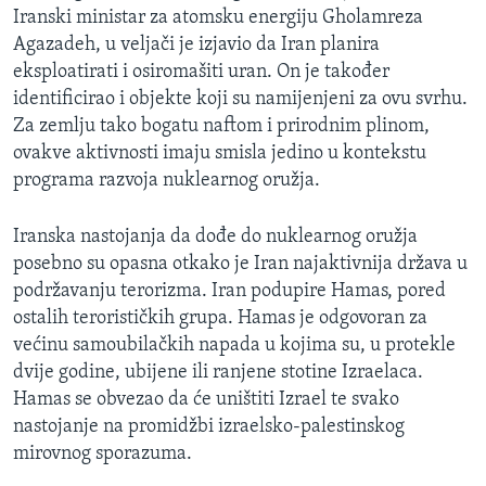
Iranski ministar za atomsku energiju Gholamreza
Agazadeh, u veljači je izjavio da Iran planira
eksploatirati i osiromašiti uran. On je također
identificirao i objekte koji su namijenjeni za ovu svrhu.
Za zemlju tako bogatu naftom i prirodnim plinom,
ovakve aktivnosti imaju smisla jedino u kontekstu
programa razvoja nuklearnog oružja.
Iranska nastojanja da dođe do nuklearnog oružja
posebno su opasna otkako je Iran najaktivnija država u
podržavanju terorizma. Iran podupire Hamas, pored
ostalih terorističkih grupa. Hamas je odgovoran za
većinu samoubilačkih napada u kojima su, u protekle
dvije godine, ubijene ili ranjene stotine Izraelaca.
Hamas se obvezao da će uništiti Izrael te svako
nastojanje na promidžbi izraelsko-palestinskog
mirovnog sporazuma.