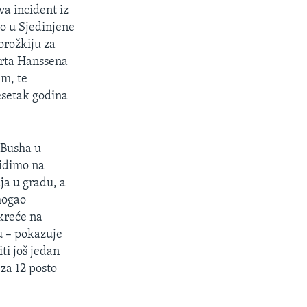
va incident iz
ao u Sjedinjene
orožkiju za
erta Hanssena
im, te
desetak godina
 Busha u
vidimo na
aja u gradu, a
 mogao
okreće na
u – pokazuje
ti još jedan
 za 12 posto