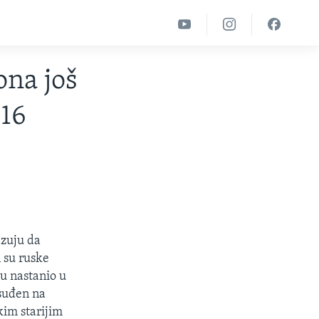
ona još
-16
azuju da
n su ruske
nu nastanio u
suđen na
kim starijim