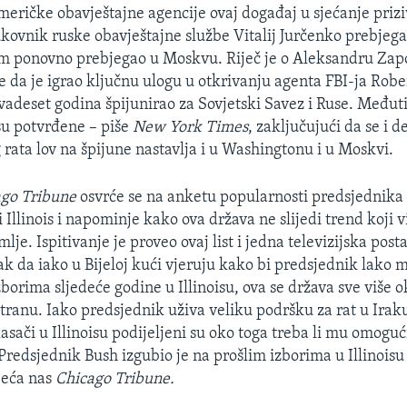
meričke obavještajne agencije ovaj događaj u sjećanje prizi
ukovnik ruske obavještajne službe Vitalij Jurčenko prebjeg
m ponovno prebjegao u Moskvu. Riječ je o Aleksandru Zap
je da je igrao ključnu ulogu u otkrivanju agenta FBI-ja Rob
dvadeset godina špijunirao za Sovjetski Savez i Ruse. Međut
su potvrđene – piše
New York Times
, zaključujući da se i 
rata lov na špijune nastavlja i u Washingtonu i u Moskvi.
ago Tribune
osvrće se na anketu popularnosti predsjednika
 Illinois i napominje kako ova država ne slijedi trend koji 
emlje. Ispitivanje je proveo ovaj list i jedna televizijska post
čak da iako u Bijeloj kući vjeruju kako bi predsjednik lako
zborima sljedeće godine u Illinoisu, ova se država sve više 
ranu. Iako predsjednik uživa veliku podršku za rat u Irak
asači u Illinoisu podijeljeni su oko toga treba li mu omogući
Predsjednik Bush izgubio je na prošlim izborima u Illinoisu
jeća nas
Chicago Tribune
.