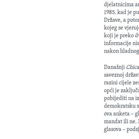
MAGAZIN
djelatnicima a
O GLASU AMERIKE
1985. kad je p
Države, a poto
kojeg se vjeru
koji je preko 
informacije ni
nakon hladnog 
Današnji
Chic
saveznoj državi
razini cijele z
opći je zaklju
pobijediti na i
demokratsku st
ova anketa – gl
mandat ili ne. 
glasova – pods