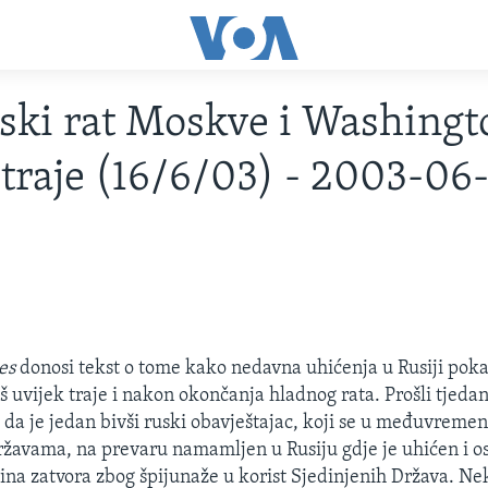
ski rat Moskve i Washingt
 traje (16/6/03) - 2003-06
es
donosi tekst o tome kako nedavna uhićenja u Rusiji pok
oš uvijek traje i nakon okončanja hladnog rata. Prošli tjeda
e da je jedan bivši ruski obavještajac, koji se u međuvreme
žavama, na prevaru namamljen u Rusiju gdje je uhićen i o
na zatvora zbog špijunaže u korist Sjedinjenih Država. Ne