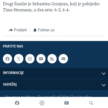
Drugi finalist je Sebastien Grosjean, koji je pobijedio
MAGAZIN
Tima Henmana, u dva seta: 6-3, 6-4.
O GLASU AMERIKE
Learning English
Podijeli
Follow us
PRATITE NAS
PRATITE NAS
Jezici
INFORMACIJE
SADRŽAJ
Sva prava zadržana. Glas Amerike © 2026 Glas Amerike:
bosnian-service@voanews.com