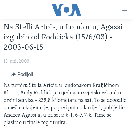
Linkovi
Pređi
na
Na Stelli Artois, u Londonu, Agassi
glavni
TV PROGRAM
sadržaj
izgubio od Roddicka (15/6/03) -
VIDEO
Pređi
2003-06-15
na
FOTOGRAFIJE DANA
glavnu
15 juni, 2003
VIJESTI
navigaciju
Idi
NAUKA I TEHNOLOGIJA
Podijeli
SJEDINJENE AMERIČKE DRŽAVE
na
SPECIJALNI PROJEKTI
Na turniru Stella Artois, u londonskom Kraljičinom
BOSNA I HERCEGOVINA
pretragu
Klubu, Andy Roddick je izjednačio svjetski rekord u
KORUPCIJA
SVIJET
brzini servisa - 239,8 kilometara na sat. To se dogodilo
SLOBODA MEDIJA
u meču u kojemu je, po prvi puta u karijeri, pobijedio
Andrea Agassija, u tri seta: 6-1, 6-7, 7-6. Time se
ŽENSKA STRANA
plasirao u finale tog turnira.
IZBJEGLIČKA STRANA