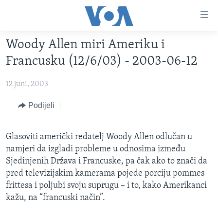
Linkovi
Pređi
na
Woody Allen miri Ameriku i
glavni
TV PROGRAM
sadržaj
Francusku (12/6/03) - 2003-06-12
VIDEO
Pređi
na
12 juni, 2003
FOTOGRAFIJE DANA
glavnu
VIJESTI
Podijeli
navigaciju
Idi
NAUKA I TEHNOLOGIJA
SJEDINJENE AMERIČKE DRŽAVE
na
Glasoviti američki redatelj Woody Allen odlučan u
SPECIJALNI PROJEKTI
BOSNA I HERCEGOVINA
pretragu
namjeri da izgladi probleme u odnosima između
KORUPCIJA
SVIJET
Sjedinjenih Država i Francuske, pa čak ako to znači da
pred televizijskim kamerama pojede porciju pommes
SLOBODA MEDIJA
frittesa i poljubi svoju suprugu – i to, kako Amerikanci
ŽENSKA STRANA
kažu, na “francuski način”.
IZBJEGLIČKA STRANA