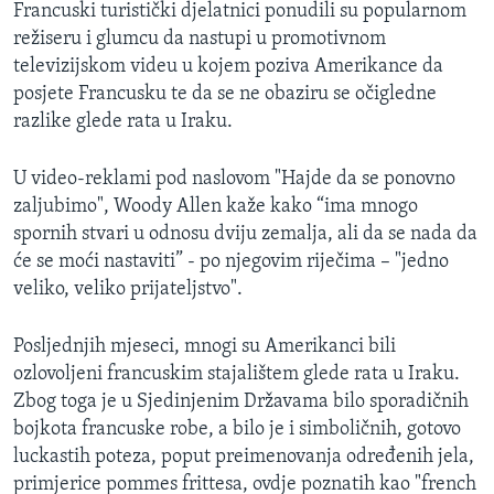
Francuski turistički djelatnici ponudili su popularnom
MAGAZIN
režiseru i glumcu da nastupi u promotivnom
O GLASU AMERIKE
televizijskom videu u kojem poziva Amerikance da
posjete Francusku te da se ne obaziru se očigledne
Learning English
razlike glede rata u Iraku.
U video-reklami pod naslovom "Hajde da se ponovno
PRATITE NAS
zaljubimo", Woody Allen kaže kako “ima mnogo
spornih stvari u odnosu dviju zemalja, ali da se nada da
će se moći nastaviti” - po njegovim riječima – "jedno
Jezici
veliko, veliko prijateljstvo".
Posljednjih mjeseci, mnogi su Amerikanci bili
ozlovoljeni francuskim stajalištem glede rata u Iraku.
Zbog toga je u Sjedinjenim Državama bilo sporadičnih
bojkota francuske robe, a bilo je i simboličnih, gotovo
luckastih poteza, poput preimenovanja određenih jela,
primjerice pommes frittesa, ovdje poznatih kao "french